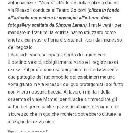
abbigliamento “Virage” all’interno della galleria che da
i
via Ricasoli conduce al Teatro Goldoni
(clicca in fondo
p
a
all’articolo per vedere le immagini all’interno della
l
fotogallery scattate da Simone Lanari)
. I malviventi, per
i
V
mandare in frantumi la vetrina, hanno utilizzato come
a
ariete alcuni vasi e fioriere sistemati fuori dall’ingresso
i
a
del negozio.
l
I due ladri sono scappati a bordo di un’auto con
M
e
il bottino: vestiti, abbigliamento vario e il registrato di
n
cassa. Sul posto sono sopraggiunte immediatamente
ù
P
due pattuglie del radiomobile dei carabinieri ma una
r
volta giunte in via Ricasoli dei due protagonisti del furto
i
n
non vi era nessuna traccia. Al lavoro i militari della
c
caserma di viale Mameli per riuscire a rintracciare gli
i
p
autori del gesto anche grazie ad alcune telecamere di
a
sicurezza che in qualche maniera potrebbero aiutare le
l
indagini dei carabinieri.
e
V
a
Riproduzione riservata
©