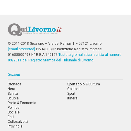
i
i
n
f
o
n
d
o
© 2011-2018 Gisa snc – Via dei Ramai, 1 – 57121 Livorno
[email protected]
P.IVA/C.F./N° Iscrizione Registro Imprese:
01688500493 N° R.E.A 149167
Testata giornalistica iscritta al numero
03/2011 del Registro Stampa del Tribunale di Livorno
Sezioni
Cronaca
Spettacolo & Cultura
Nera
Goldoni
Sanità
Sport
Scuola
Itinera
Porto & Economia
Politica
Sociale
Enti
Collesalvetti
Provincia