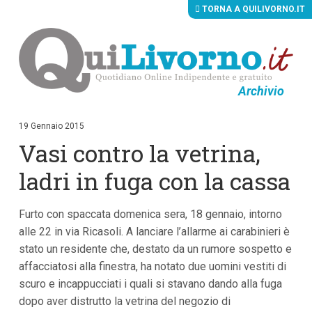
TORNA A QUILIVORNO.IT
Archivio
V
a
i
19 Gennaio 2015
a
Vasi contro la vetrina,
i
c
o
ladri in fuga con la cassa
n
t
e
Furto con spaccata domenica sera, 18 gennaio, intorno
n
u
alle 22 in via Ricasoli. A lanciare l’allarme ai carabinieri è
t
stato un residente che, destato da un rumore sospetto e
i
p
affacciatosi alla finestra, ha notato due uomini vestiti di
r
scuro e incappucciati i quali si stavano dando alla fuga
i
dopo aver distrutto la vetrina del negozio di
n
c