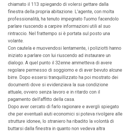
chiamato il 113 spiegando di volersi gettare dalla
i
p
finestra della propria abitazione. L’agente, con molta
a
professionalità, ha tenuto impegnato l’uomo facendolo
l
i
parlare riuscendo a carpire informazioni utili al suo
V
rintraccio. Nel frattempo si è portata sul posto una
a
i
volante.
a
Con cautela e muovendosi lentamente, i poliziotti hanno
l
M
iniziato a parlare con lui riuscendo ad instaurare un
e
dialogo. A quel punto il 32enne ammetteva di avere
n
regolare permesso di soggiorno e di aver bevuto alcune
ù
P
birre. Dopo essersi tranquillizzato ha poi mostrato dei
r
documenti dove si evidenziava la sua condizione
i
n
attuale, ovvero senza lavoro e in ritardo con il
c
pagamento dell’affitto della casa.
i
p
Dopo aver cercato di farlo ragionare e avergli spiegato
a
che per eventuali aiuti economici si poteva rivolgere alle
l
e
strutture idonee, lo straniero ha ribadito la volontà di
V
buttarsi dalla finestra in quanto non vedeva altra
a