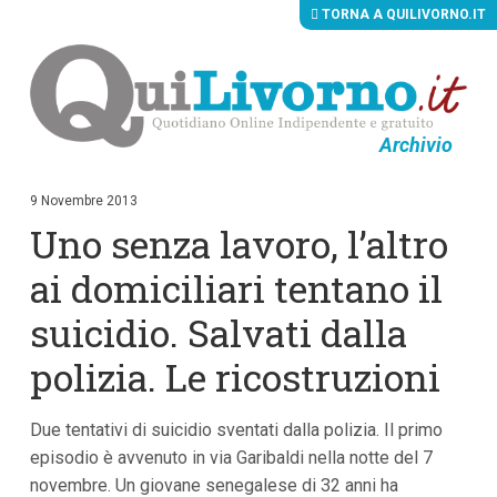
TORNA A QUILIVORNO.IT
Archivio
V
a
i
9 Novembre 2013
a
Uno senza lavoro, l’altro
i
c
o
ai domiciliari tentano il
n
t
suicidio. Salvati dalla
e
n
polizia. Le ricostruzioni
u
t
i
p
Due tentativi di suicidio sventati dalla polizia. Il primo
r
episodio è avvenuto in via Garibaldi nella notte del 7
i
n
novembre. Un giovane senegalese di 32 anni ha
c