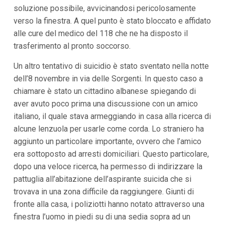
i
soluzione possibile, avvicinandosi pericolosamente
i
verso la finestra. A quel punto è stato bloccato e affidato
n
f
alle cure del medico del 118 che ne ha disposto il
o
trasferimento al pronto soccorso.
n
d
Un altro tentativo di suicidio è stato sventato nella notte
o
dell’8 novembre in via delle Sorgenti. In questo caso a
chiamare è stato un cittadino albanese spiegando di
aver avuto poco prima una discussione con un amico
italiano, il quale stava armeggiando in casa alla ricerca di
alcune lenzuola per usarle come corda. Lo straniero ha
aggiunto un particolare importante, ovvero che l’amico
era sottoposto ad arresti domiciliari. Questo particolare,
dopo una veloce ricerca, ha permesso di indirizzare la
pattuglia all’abitazione dell’aspirante suicida che si
trovava in una zona difficile da raggiungere. Giunti di
fronte alla casa, i poliziotti hanno notato attraverso una
finestra l’uomo in piedi su di una sedia sopra ad un