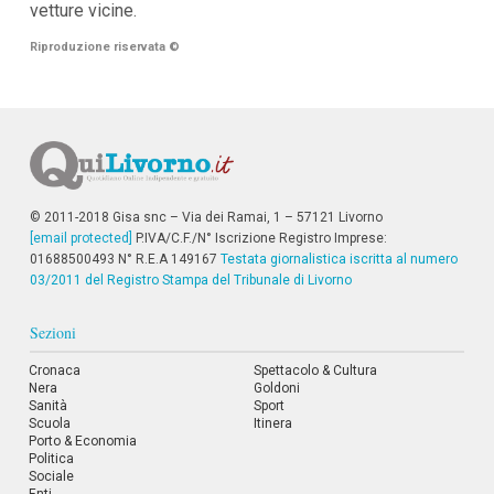
vetture vicine.
i
p
Riproduzione riservata
©
a
l
i
V
a
i
a
l
M
© 2011-2018 Gisa snc – Via dei Ramai, 1 – 57121 Livorno
e
[email protected]
P.IVA/C.F./N° Iscrizione Registro Imprese:
n
01688500493 N° R.E.A 149167
Testata giornalistica iscritta al numero
ù
03/2011 del Registro Stampa del Tribunale di Livorno
P
r
i
Sezioni
n
c
Cronaca
Spettacolo & Cultura
i
Nera
Goldoni
p
Sanità
Sport
a
Scuola
Itinera
l
Porto & Economia
e
Politica
V
Sociale
a