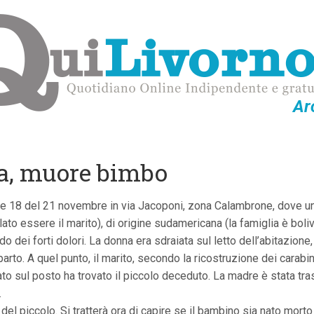
Ar
sa, muore bimbo
le 18 del 21 novembre in via Jacoponi, zona Calambrone, dove un n
elato essere il marito), di origine sudamericana (la famiglia è boli
 dei forti dolori. La donna era sdraiata sul letto dell’abitazione,
arto. A quel punto, il marito, secondo la ricostruzione dei carabinie
to sul posto ha trovato il piccolo deceduto. La madre è stata tra
.
 del piccolo. Si tratterà ora di capire se il bambino sia nato mor