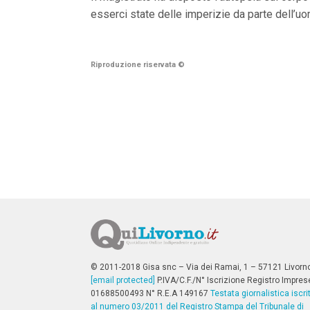
n
esserci state delle imperizie da parte dell’uo
c
i
p
a
l
Riproduzione riservata
©
i
V
a
i
a
l
M
e
n
ù
P
r
i
n
c
i
p
© 2011-2018 Gisa snc – Via dei Ramai, 1 – 57121 Livorn
a
[email protected]
P.IVA/C.F./N° Iscrizione Registro Impres
l
01688500493 N° R.E.A 149167
Testata giornalistica iscri
e
al numero 03/2011 del Registro Stampa del Tribunale di