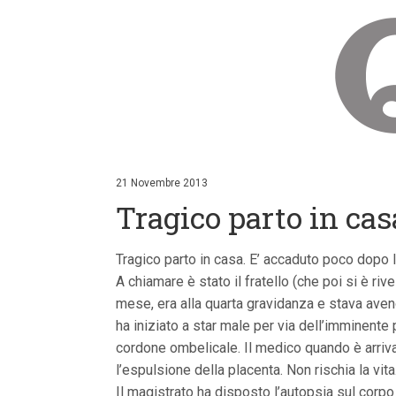
V
a
i
21 Novembre 2013
a
Tragico parto in ca
i
c
o
n
Tragico parto in casa. E’ accaduto poco dopo 
t
A chiamare è stato il fratello (che poi si è riv
e
n
mese, era alla quarta gravidanza e stava avendo
u
ha iniziato a star male per via dell’imminente p
t
i
cordone ombelicale. Il medico quando è arriva
p
l’espulsione della placenta. Non rischia la vita
r
i
Il magistrato ha disposto l’autopsia sul corpo