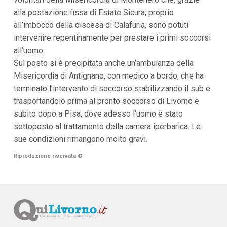
i
alla postazione fissa di Estate Sicura, proprio
p
all’imbocco della discesa di Calafuria, sono potuti
a
l
intervenire repentinamente per prestare i primi soccorsi
i
all’uomo.
V
a
Sul posto si è precipitata anche un’ambulanza della
i
Misericordia di Antignano, con medico a bordo, che ha
a
l
terminato l’intervento di soccorso stabilizzando il sub e
M
trasportandolo prima al pronto soccorso di Livorno e
e
n
subito dopo a Pisa, dove adesso l’uomo è stato
ù
sottoposto al trattamento della camera iperbarica. Le
P
r
sue condizioni rimangono molto gravi.
i
n
Riproduzione riservata
©
c
i
p
a
l
e
V
a