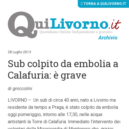
TORNA A QUILIVORNO.IT
Archivio
V
a
i
28 Luglio 2013
a
Sub colpito da embolia a
i
c
o
Calafuria: è grave
n
t
e
di gniccolini
n
u
LIVORNO – Un sub di circa 40 anni, nato a Livorno ma
t
i
residente da tempo a Praga, è stato colpito da embolia
p
oggi pomeriggio, intorno alle 17,30, nelle acque
r
i
antistanti la Torre di Calafuria. Immediato l’intervento dei
n
volontari della Misericordia di Montenero che, grazie
c