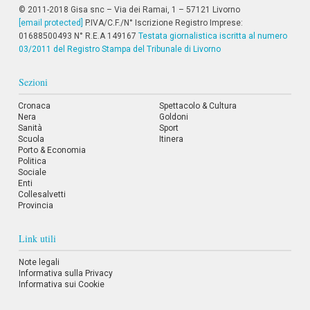
i
© 2011-2018 Gisa snc – Via dei Ramai, 1 – 57121 Livorno
i
[email protected]
P.IVA/C.F./N° Iscrizione Registro Imprese:
n
01688500493 N° R.E.A 149167
Testata giornalistica iscritta al numero
f
03/2011 del Registro Stampa del Tribunale di Livorno
o
n
d
Sezioni
o
Cronaca
Spettacolo & Cultura
Nera
Goldoni
Sanità
Sport
Scuola
Itinera
Porto & Economia
Politica
Sociale
Enti
Collesalvetti
Provincia
Link utili
Note legali
Informativa sulla Privacy
Informativa sui Cookie