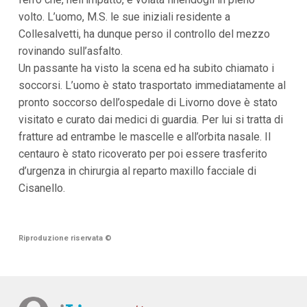
i
volto. L’uomo, M.S. le sue iniziali residente a
p
Collesalvetti, ha dunque perso il controllo del mezzo
a
l
rovinando sull’asfalto.
i
Un passante ha visto la scena ed ha subito chiamato i
V
a
soccorsi. L’uomo è stato trasportato immediatamente al
i
pronto soccorso dell’ospedale di Livorno dove è stato
a
l
visitato e curato dai medici di guardia. Per lui si tratta di
M
fratture ad entrambe le mascelle e all’orbita nasale. Il
e
n
centauro è stato ricoverato per poi essere trasferito
ù
d’urgenza in chirurgia al reparto maxillo facciale di
P
r
Cisanello.
i
n
c
i
Riproduzione riservata
©
p
a
l
e
V
a