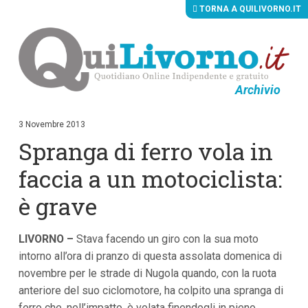
TORNA A QUILIVORNO.IT
Archivio
V
a
i
3 Novembre 2013
a
Spranga di ferro vola in
i
c
o
faccia a un motociclista:
n
t
è grave
e
n
u
LIVORNO –
t
Stava facendo un giro con la sua moto
i
intorno all’ora di pranzo di questa assolata domenica di
p
novembre per le strade di Nugola quando, con la ruota
r
i
anteriore del suo ciclomotore, ha colpito una spranga di
n
ferro che, nell’impatto, è volata finendogli in pieno
c