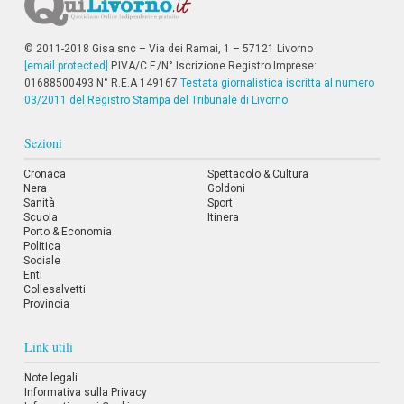
i
i
n
© 2011-2018 Gisa snc – Via dei Ramai, 1 – 57121 Livorno
f
[email protected]
P.IVA/C.F./N° Iscrizione Registro Imprese:
o
01688500493 N° R.E.A 149167
Testata giornalistica iscritta al numero
n
03/2011 del Registro Stampa del Tribunale di Livorno
d
o
Sezioni
Cronaca
Spettacolo & Cultura
Nera
Goldoni
Sanità
Sport
Scuola
Itinera
Porto & Economia
Politica
Sociale
Enti
Collesalvetti
Provincia
Link utili
Note legali
Informativa sulla Privacy