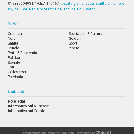
i
01688500493 N° R.E.A 149167
Testata giornalistica iscritta al numero
i
03/2011 del Registro Stampa del Tribunale di Livorno
n
f
Sezioni
o
n
d
Cronaca
Spettacolo & Cultura
Nera
o
Goldoni
Sanità
Sport
Scuola
Itinera
Porto & Economia
Politica
Sociale
Enti
Collesalvetti
Provincia
Link utili
Note legali
Informativa sulla Privacy
Informativa sui Cookie
digital marketing:
aboutsolution.com
•
web agency