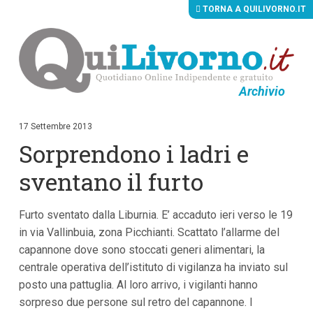
TORNA A QUILIVORNO.IT
Archivio
V
a
i
17 Settembre 2013
a
Sorprendono i ladri e
i
c
o
sventano il furto
n
t
e
Furto sventato dalla Liburnia. E’ accaduto ieri verso le 19
n
u
in via Vallinbuia, zona Picchianti. Scattato l’allarme del
t
capannone dove sono stoccati generi alimentari, la
i
p
centrale operativa dell’istituto di vigilanza ha inviato sul
r
posto una pattuglia. Al loro arrivo, i vigilanti hanno
i
sorpreso due persone sul retro del capannone. I
n
c