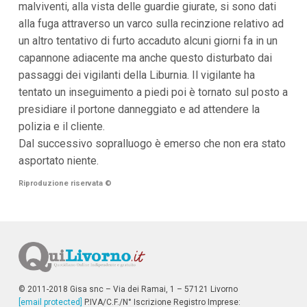
malviventi, alla vista delle guardie giurate, si sono dati
i
alla fuga attraverso un varco sulla recinzione relativo ad
p
a
un altro tentativo di furto accaduto alcuni giorni fa in un
l
capannone adiacente ma anche questo disturbato dai
i
V
passaggi dei vigilanti della Liburnia. Il vigilante ha
a
tentato un inseguimento a piedi poi è tornato sul posto a
i
a
presidiare il portone danneggiato e ad attendere la
l
polizia e il cliente.
M
e
Dal successivo sopralluogo è emerso che non era stato
n
asportato niente.
ù
P
Riproduzione riservata
©
r
i
n
c
i
p
a
l
e
© 2011-2018 Gisa snc – Via dei Ramai, 1 – 57121 Livorno
V
[email protected]
a
P.IVA/C.F./N° Iscrizione Registro Imprese: