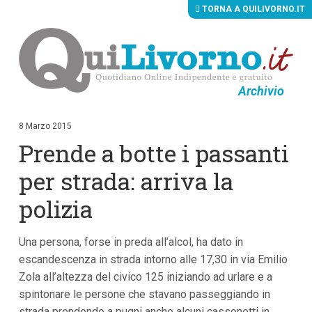
TORNA A QUILIVORNO.IT
Archivio
V
a
i
8 Marzo 2015
a
Prende a botte i passanti
i
c
o
per strada: arriva la
n
t
polizia
e
n
u
Una persona, forse in preda all’alcol, ha dato in
t
i
escandescenza in strada intorno alle 17,30 in via Emilio
p
Zola all’altezza del civico 125 iniziando ad urlare e a
r
i
spintonare le persone che stavano passeggiando in
n
strada prendendo a pugni anche alcuni cassonetti in
c