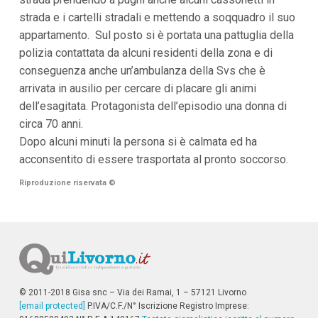
i
strada e i cartelli stradali e mettendo a soqquadro il suo
p
appartamento. Sul posto si è portata una pattuglia della
a
l
polizia contattata da alcuni residenti della zona e di
i
conseguenza anche un’ambulanza della Svs che è
V
a
arrivata in ausilio per cercare di placare gli animi
i
dell’esagitata. Protagonista dell’episodio una donna di
a
l
circa 70 anni.
M
Dopo alcuni minuti la persona si è calmata ed ha
e
n
acconsentito di essere trasportata al pronto soccorso.
ù
P
Riproduzione riservata
©
r
i
n
c
i
p
a
l
e
© 2011-2018 Gisa snc – Via dei Ramai, 1 – 57121 Livorno
V
[email protected]
P.IVA/C.F./N° Iscrizione Registro Imprese:
a