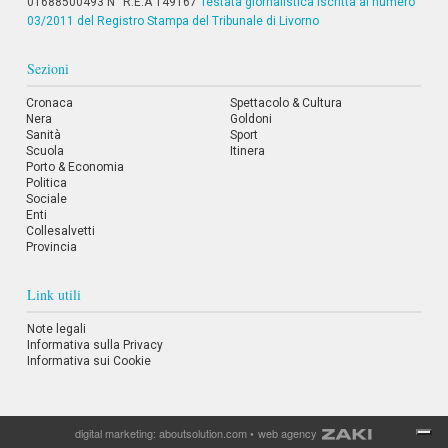
01688500493 N° R.E.A 149167
Testata giornalistica iscritta al numero
i
03/2011 del Registro Stampa del Tribunale di Livorno
i
n
f
Sezioni
o
n
Cronaca
Spettacolo & Cultura
d
Nera
Goldoni
o
Sanità
Sport
Scuola
Itinera
Porto & Economia
Politica
Sociale
Enti
Collesalvetti
Provincia
Link utili
Note legali
Informativa sulla Privacy
Informativa sui Cookie
digital marketing:
aboutsolution.com
•
web agency