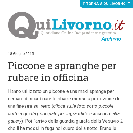
TORNA A QUILIVORNO.IT
Archivio
V
a
i
18 Giugno 2015
a
Piccone e spranghe per
i
c
o
rubare in officina
n
t
e
Hanno utilizzato un piccone e una maxi spranga per
n
u
cercare di scardinare le sbarre messe a protezione di
t
una finestra sul retro (
clicca sulle foto sotto piccole
i
p
sotto a quella principale per ingrandirle e accedere alla
r
gallery
). Poi l’arrivo della guardia giurata della Vesuvio 2
i
che li ha messi in fuga nel cuore della notte. Erano le
n
c