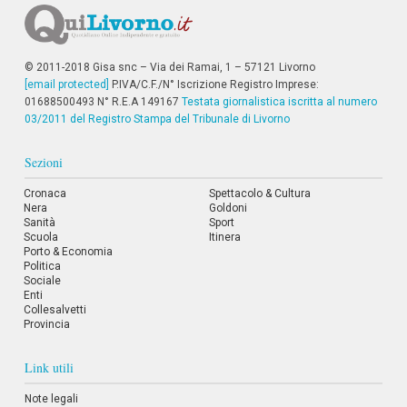
i
i
n
f
© 2011-2018 Gisa snc – Via dei Ramai, 1 – 57121 Livorno
o
[email protected]
P.IVA/C.F./N° Iscrizione Registro Imprese:
n
01688500493 N° R.E.A 149167
d
Testata giornalistica iscritta al numero
o
03/2011 del Registro Stampa del Tribunale di Livorno
Sezioni
Cronaca
Spettacolo & Cultura
Nera
Goldoni
Sanità
Sport
Scuola
Itinera
Porto & Economia
Politica
Sociale
Enti
Collesalvetti
Provincia
Link utili
Note legali