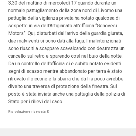
3,30 del mattino di mercoledì 17 quando durante un
i
normale pattugliamento della zona nord di Livorno una
p
a
pattuglia della vigilanza privata ha notato qualcosa di
l
sospetto in via dell’Artigianato all’officina “Genovesi
i
V
Motors”. Qui, disturbati dall’arrivo della guardia giurata,
a
due malviventi si sono dati alla fuga. I malintenzionati
i
a
sono riusciti a scappare scavalcando con destrezza un
l
cancello sul retro e sparendo così nel buio della notte.
M
e
Da un controllo dell’officina si è subito notato evidenti
n
segni di scasso mentre abbandonato per terra è stato
ù
P
ritrovato il piccone e la sbarra che da lì a poco avrebbe
r
divelto una traversa di protezione della finestra. Sul
i
n
posto è stata inviata anche una pattuglia della polizia di
c
Stato per i rilievi del caso.
i
p
Riproduzione riservata
©
a
l
e
V
a