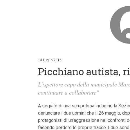
V
a
i
13 Luglio 2015
a
Picchiano autista, r
i
c
o
L'ispettore capo della municipale Marco 
n
t
continuare a collaborare"
e
n
u
A seguito di una scrupolosa indagine la Sezion
t
denunciare i due uomini che il 26 maggio, do
i
p
protagonisti di un’aggressione nei confronti d
r
facendo perdere le proprie tracce. I due sono 
i