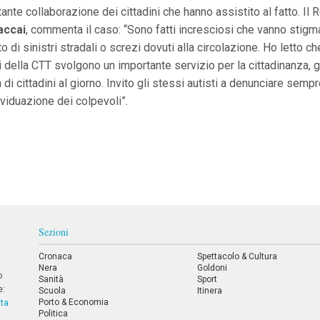
rtante collaborazione dei cittadini che hanno assistito al fatto. I
accai
, commenta il caso: “Sono fatti incresciosi che vanno stigmat
o di sinistri stradali o screzi dovuti alla circolazione. Ho letto ch
 della CTT svolgono un importante servizio per la cittadinanza, g
di cittadini al giorno. Invito gli stessi autisti a denunciare sempre
dividuazione dei colpevoli”.
Sezioni
Cronaca
Spettacolo & Cultura
Nera
Goldoni
o
Sanità
Sport
e:
Scuola
Itinera
Porto & Economia
tta
Politica