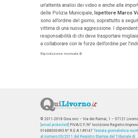
n
un’attenta analisi dei video e anche alla impo
c
delle Polizia Municipale,
Ispettore Marco V
i
p
sono all’ordine del giorno, soprattutto a seguit
a
vittima di una nuova aggressione. I dipendenti
l
i
responsabilità di chi deve trasportare migliaia 
V
a collaborare con le forze dell’ordine per l’in
a
i
Riproduzione riservata
©
a
l
M
e
n
ù
P
r
i
n
c
i
p
© 2011-2018 Gisa snc – Via dei Ramai, 1 – 57121 Livorn
a
[email protected]
P.IVA/C.F./N° Iscrizione Registro Impres
l
01688500493 N° R.E.A 149167
Testata giornalistica iscri
e
al numero 03/2011 del Registro Stampa del Tribunale di