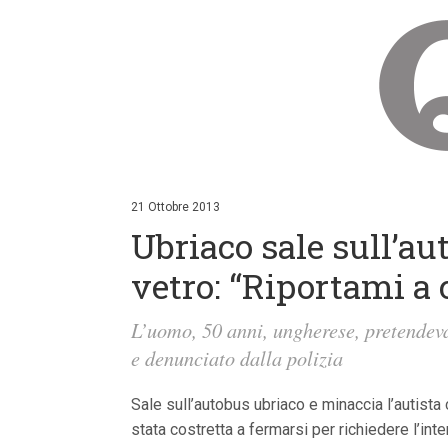
V
a
i
21 Ottobre 2013
a
Ubriaco sale sull’au
i
c
o
vetro: “Riportami a 
n
t
e
L’uomo, 50 anni, ungherese, pretendeva
n
e denunciato dalla polizia
u
t
i
Sale sull’autobus ubriaco e minaccia l’autista
p
r
stata costretta a fermarsi per richiedere l’int
i