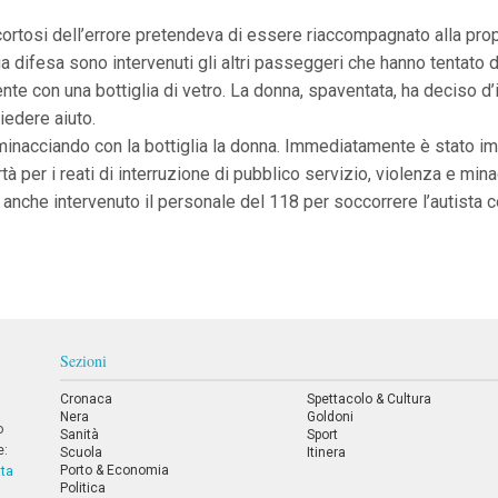
rtosi dell’errore pretendeva di essere riaccompagnato alla propria
ua difesa sono intervenuti gli altri passeggeri che hanno tentato d
te con una bottiglia di vetro. La donna, spaventata, ha deciso d’
hiedere aiuto.
ra minacciando con la bottiglia la donna. Immediatamente è stato 
rtà per i reati di interruzione di pubblico servizio, violenza e mina
 anche intervenuto il personale del 118 per soccorrere l’autista c
Sezioni
Cronaca
Spettacolo & Cultura
Nera
Goldoni
o
Sanità
Sport
e:
Scuola
Itinera
Porto & Economia
tta
Politica