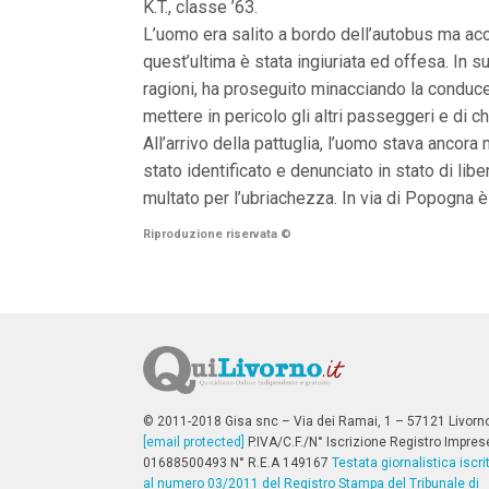
K.T., classe ’63.
n
c
L’uomo era salito a bordo dell’autobus ma acco
i
quest’ultima è stata ingiuriata ed offesa. In s
p
a
ragioni, ha proseguito minacciando la conducen
l
mettere in pericolo gli altri passeggeri e di c
i
V
All’arrivo della pattuglia, l’uomo stava anco
a
stato identificato e denunciato in stato di libe
i
a
multato per l’ubriachezza. In via di Popogna è
l
M
Riproduzione riservata
©
e
n
ù
P
r
i
n
c
i
p
© 2011-2018 Gisa snc – Via dei Ramai, 1 – 57121 Livorn
a
[email protected]
P.IVA/C.F./N° Iscrizione Registro Impres
l
01688500493 N° R.E.A 149167
Testata giornalistica iscri
e
al numero 03/2011 del Registro Stampa del Tribunale di