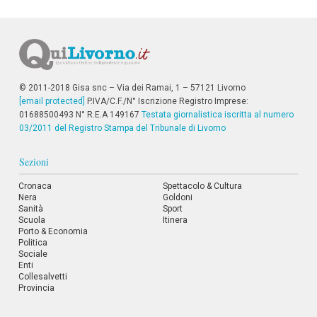
i
i
n
f
o
n
d
© 2011-2018 Gisa snc – Via dei Ramai, 1 – 57121 Livorno
o
[email protected]
P.IVA/C.F./N° Iscrizione Registro Imprese:
01688500493 N° R.E.A 149167
Testata giornalistica iscritta al numero
03/2011 del Registro Stampa del Tribunale di Livorno
Sezioni
Cronaca
Spettacolo & Cultura
Nera
Goldoni
Sanità
Sport
Scuola
Itinera
Porto & Economia
Politica
Sociale
Enti
Collesalvetti
Provincia