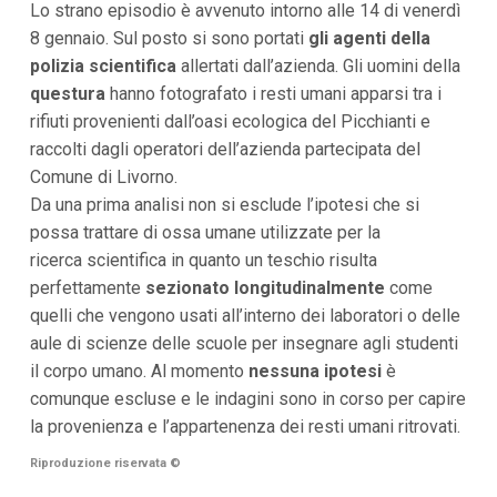
Lo strano episodio è avvenuto intorno alle 14 di venerdì
i
8 gennaio. Sul posto si sono portati
gli agenti della
p
a
polizia scientifica
allertati dall’azienda. Gli uomini della
l
questura
hanno fotografato i resti umani apparsi tra i
i
V
rifiuti provenienti dall’oasi ecologica del Picchianti e
a
raccolti dagli operatori dell’azienda partecipata del
i
a
Comune di Livorno.
l
Da una prima analisi non si esclude l’ipotesi che si
M
e
possa trattare di ossa umane utilizzate per la
n
ricerca scientifica in quanto un teschio risulta
ù
P
perfettamente
sezionato longitudinalmente
come
r
quelli che vengono usati all’interno dei laboratori o delle
i
n
aule di scienze delle scuole per insegnare agli studenti
c
il corpo umano. Al momento
nessuna ipotesi
è
i
p
comunque escluse e le indagini sono in corso per capire
a
la provenienza e l’appartenenza dei resti umani ritrovati.
l
e
Riproduzione riservata
©
V
a