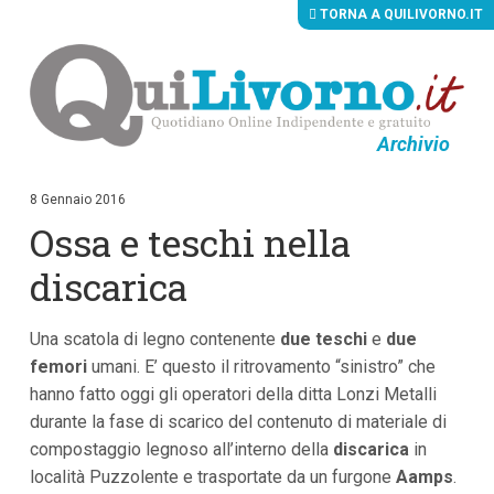
TORNA A QUILIVORNO.IT
Archivio
V
a
i
8 Gennaio 2016
a
Ossa e teschi nella
i
c
o
discarica
n
t
e
Una scatola di legno contenente
due teschi
e
due
n
u
femori
umani. E’ questo il ritrovamento “sinistro” che
t
hanno fatto oggi gli operatori della ditta Lonzi Metalli
i
p
durante la fase di scarico del contenuto di materiale di
r
compostaggio legnoso all’interno della
discarica
in
i
località Puzzolente e trasportate da un furgone
n
Aamps
.
c