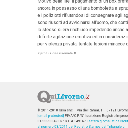
Motivo della lite: il pagamento di un box prefab
n
c
ancora in possesso di una bomboletta a spruzzo
i
e i poliziotti rifiutandosi di consegnare agli 
p
sono riusciti ad avvicinarsi all’uomo, che con
a
l
lo stesso si era rinchiuso impedendo anche al t
i
di forte agitazione emotiva ed in considerazio
V
a
per violenza privata, tentate lesioni minacce g
i
a
Riproduzione riservata
©
l
M
e
n
ù
P
r
i
n
c
i
p
© 2011-2018 Gisa snc – Via dei Ramai, 1 – 57121 Livorn
a
[email protected]
P.IVA/C.F./N° Iscrizione Registro Impres
l
01688500493 N° R.E.A 149167
Testata giornalistica iscri
e
al numero 03/2011 del Registro Stampa del Tribunale di