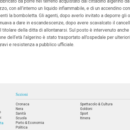
bricato da porre nel terreno acquistato dal cittadino algerino dalla
, con all’interno un liquido infiammabile, e di un accendino con i 
agenti la bomboletta. Gli agenti, dopo averlo invitato a deporre gli
tinuava a dare in escandescenze, dopo avere scavalcato il cancell
itolare della ditta di allontanarsi. Sul posto è intervenuto anche 
ne dell’età l’algerino è stato trasportato all’ospedale per ulterio
ravi e resistenza a pubblico ufficiale.
Sezioni
Cronaca
Spettacolo & Cultura
Nera
Goldoni
o
Sanità
Sport
e:
Scuola
Itinera
Porto & Economia
tta
Politica