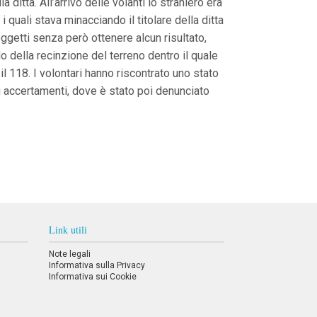
 ditta. All’arrivo delle volanti lo straniero era
quali stava minacciando il titolare della ditta
 oggetti senza però ottenere alcun risultato,
o della recinzione del terreno dentro il quale
il 118. I volontari hanno riscontrato uno stato
ri accertamenti, dove è stato poi denunciato
Link utili
Note legali
Informativa sulla Privacy
Informativa sui Cookie