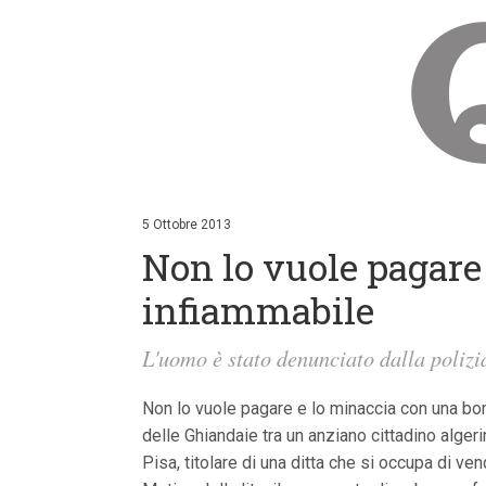
V
a
i
5 Ottobre 2013
a
Non lo vuole pagare
i
c
o
infiammabile
n
t
e
L'uomo è stato denunciato dalla polizia
n
u
t
Non lo vuole pagare e lo minaccia con una bom
i
delle Ghiandaie tra un anziano cittadino algeri
p
r
Pisa, titolare di una ditta che si occupa di ven
i