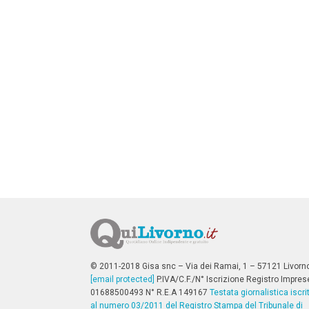
n
c
i
p
a
l
i
V
a
i
a
l
M
e
n
ù
P
r
i
n
c
i
p
© 2011-2018 Gisa snc – Via dei Ramai, 1 – 57121 Livorn
a
[email protected]
P.IVA/C.F./N° Iscrizione Registro Impres
l
01688500493 N° R.E.A 149167
Testata giornalistica iscri
e
al numero 03/2011 del Registro Stampa del Tribunale di