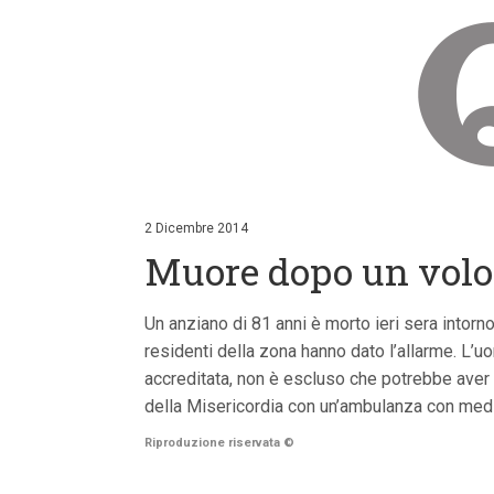
V
a
i
2 Dicembre 2014
a
Muore dopo un volo 
i
c
o
n
Un anziano di 81 anni è morto ieri sera intorn
t
residenti della zona hanno dato l’allarme. L’uo
e
n
accreditata, non è escluso che potrebbe aver sc
u
della Misericordia con un’ambulanza con medi
t
i
Riproduzione riservata
©
p
r
i