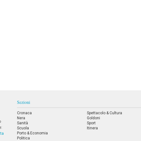
Sezioni
Cronaca
Spettacolo & Cultura
Nera
Goldoni
o
Sanità
Sport
e:
Scuola
Itinera
Porto & Economia
tta
Politica