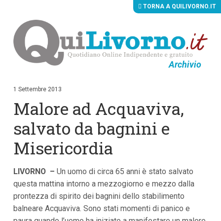
TORNA A QUILIVORNO.IT
Archivio
V
a
i
1 Settembre 2013
a
Malore ad Acquaviva,
i
c
o
salvato da bagnini e
n
t
Misericordia
e
n
u
LIVORNO –
t
Un uomo di circa 65 anni è stato salvato
i
questa mattina intorno a mezzogiorno e mezzo dalla
p
prontezza di spirito dei bagnini dello stabilimento
r
i
balneare Acquaviva. Sono stati momenti di panico e
n
paura quando l’uomo ha iniziato a manifestare un malore
c