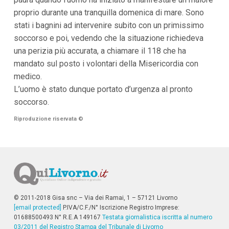
i
proprio durante una tranquilla domenica di mare. Sono
p
stati i bagnini ad intervenire subito con un primissimo
a
l
soccorso e poi, vedendo che la situazione richiedeva
i
una perizia più accurata, a chiamare il 118 che ha
V
a
mandato sul posto i volontari della Misericordia con
i
medico.
a
l
L’uomo è stato dunque portato d’urgenza al pronto
M
soccorso.
e
n
Riproduzione riservata
©
ù
P
r
i
n
c
i
p
a
© 2011-2018 Gisa snc – Via dei Ramai, 1 – 57121 Livorno
l
[email protected]
P.IVA/C.F./N° Iscrizione Registro Imprese:
e
V
01688500493 N° R.E.A 149167
Testata giornalistica iscritta al numero
a
03/2011 del Registro Stampa del Tribunale di Livorno