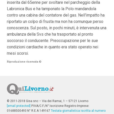
inserita dal 65enne per svoltare nel parcheggio della
i
Labronica Bus e ha tamponato la Polo mandandola
p
a
contro una cabina del contatore del gas. Nell’impatto ha
l
riportato un colpo di frusta ma non ha comunque perso
i
V
conoscenza. Sul posto, in pochi minuti, è intervenuta una
a
ambulanza della Svs che ha trasportato al pronto
i
a
soccorso il conducente. Preoccupazione per le sue
l
condizioni cardiache in quanto era stato operato nei
M
e
mesi scorsi.
n
ù
Riproduzione riservata
©
P
r
i
n
c
i
p
a
l
© 2011-2018 Gisa snc – Via dei Ramai, 1 – 57121 Livorno
e
[email protected]
P.IVA/C.F./N° Iscrizione Registro Imprese:
V
01688500493 N° R.E.A 149167
Testata giornalistica iscritta al numero
a