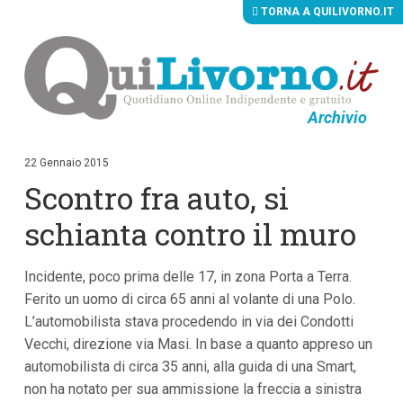
TORNA A QUILIVORNO.IT
Archivio
V
a
i
22 Gennaio 2015
a
Scontro fra auto, si
i
c
o
schianta contro il muro
n
t
e
Incidente, poco prima delle 17, in zona Porta a Terra.
n
u
Ferito un uomo di circa 65 anni al volante di una Polo.
t
L’automobilista stava procedendo in via dei Condotti
i
p
Vecchi, direzione via Masi. In base a quanto appreso un
r
automobilista di circa 35 anni, alla guida di una Smart,
i
non ha notato per sua ammissione la freccia a sinistra
n
c