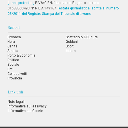
[email protected]
i
P.IVA/C.F./N° Iscrizione Registro Imprese:
i
01688500493 N° R.E.A 149167
Testata giornalistica iscritta al numero
n
03/2011 del Registro Stampa del Tribunale di Livorno
f
o
Sezioni
n
d
o
Cronaca
Spettacolo & Cultura
Nera
Goldoni
Sanità
Sport
Scuola
Itinera
Porto & Economia
Politica
Sociale
Enti
Collesalvetti
Provincia
Link utili
Note legali
Informativa sulla Privacy
Informativa sui Cookie