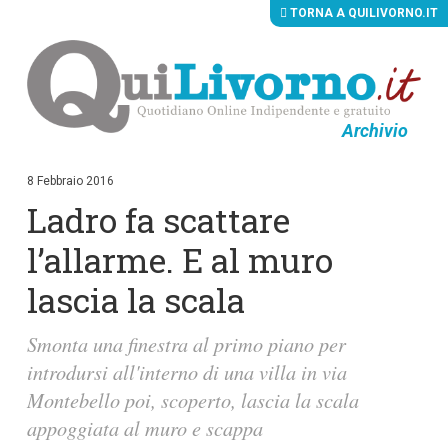
TORNA A QUILIVORNO.IT
Archivio
V
a
i
8 Febbraio 2016
a
Ladro fa scattare
i
c
o
l’allarme. E al muro
n
t
lascia la scala
e
n
u
Smonta una finestra al primo piano per
t
i
introdursi all'interno di una villa in via
p
Montebello poi, scoperto, lascia la scala
r
i
appoggiata al muro e scappa
n
c