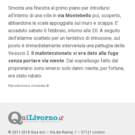
i
Smonta una finestra al primo piano per introdursi
p
all’interno di una villa in
via Montebello
poi, scoperto,
a
l
abbandona la scala appoggiata sul muro e scappa. E’
i
accaduto sabato 6 febbraio, intorno alle 20. A seguito
V
a
dell’allarme scattato per un tentativo di intrusione, sul
i
posto è immediatamente intervenuta una pattuglia della
a
l
Vesuvio 2.
Il malintenzionato si era dato alla fuga
M
senza portare via niente
. Dal sopralluogo fatto dal
e
n
proprietario sono emersi solo danni: niente, per fortuna,
ù
era stato rubato.
P
r
Riproduzione riservata
©
i
n
c
i
p
a
l
e
V
© 2011-2018 Gisa snc – Via dei Ramai, 1 – 57121 Livorno
a