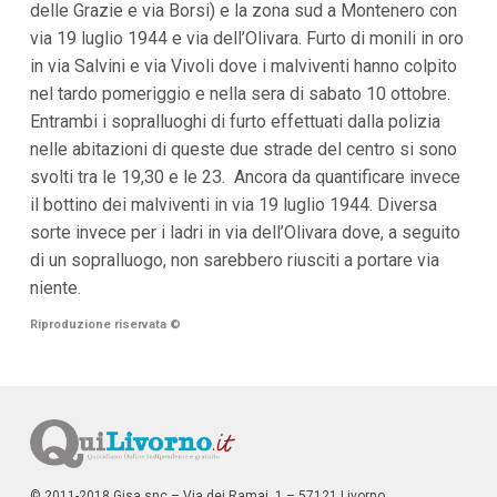
delle Grazie e via Borsi) e la zona sud a Montenero con
i
via 19 luglio 1944 e via dell’Olivara. Furto di monili in oro
p
a
in via Salvini e via Vivoli dove i malviventi hanno colpito
l
nel tardo pomeriggio e nella sera di sabato 10 ottobre.
i
V
Entrambi i sopralluoghi di furto effettuati dalla polizia
a
nelle abitazioni di queste due strade del centro si sono
i
a
svolti tra le 19,30 e le 23. Ancora da quantificare invece
l
il bottino dei malviventi in via 19 luglio 1944. Diversa
M
e
sorte invece per i ladri in via dell’Olivara dove, a seguito
n
di un sopralluogo, non sarebbero riusciti a portare via
ù
P
niente.
r
i
Riproduzione riservata
©
n
c
i
p
a
l
e
V
a
© 2011-2018 Gisa snc – Via dei Ramai, 1 – 57121 Livorno