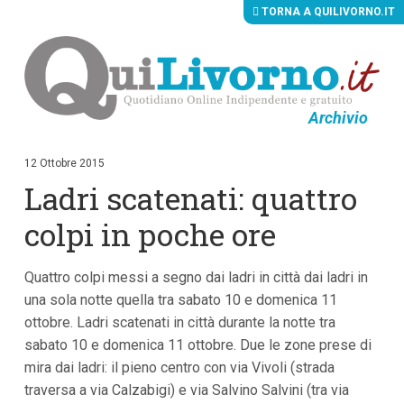
TORNA A QUILIVORNO.IT
Archivio
V
a
i
12 Ottobre 2015
a
Ladri scatenati: quattro
i
c
o
colpi in poche ore
n
t
e
Quattro colpi messi a segno dai ladri in città dai ladri in
n
u
una sola notte quella tra sabato 10 e domenica 11
t
ottobre. Ladri scatenati in città durante la notte tra
i
p
sabato 10 e domenica 11 ottobre. Due le zone prese di
r
mira dai ladri: il pieno centro con via Vivoli (strada
i
traversa a via Calzabigi) e via Salvino Salvini (tra via
n
c