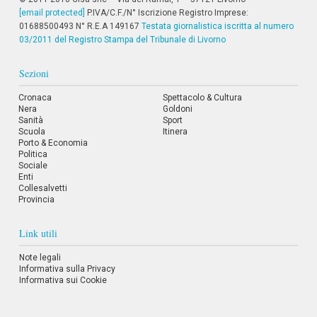
i
[email protected]
P.IVA/C.F./N° Iscrizione Registro Imprese:
i
01688500493 N° R.E.A 149167
Testata giornalistica iscritta al numero
n
03/2011 del Registro Stampa del Tribunale di Livorno
f
o
n
Sezioni
d
o
Cronaca
Spettacolo & Cultura
Nera
Goldoni
Sanità
Sport
Scuola
Itinera
Porto & Economia
Politica
Sociale
Enti
Collesalvetti
Provincia
Link utili
Note legali
Informativa sulla Privacy
Informativa sui Cookie