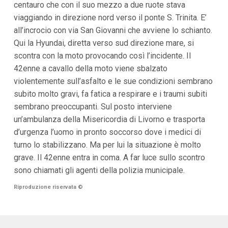
centauro che con il suo mezzo a due ruote stava
i
viaggiando in direzione nord verso il ponte S. Trinita. E’
p
a
all’incrocio con via San Giovanni che avviene lo schianto.
l
Qui la Hyundai, diretta verso sud direzione mare, si
i
V
scontra con la moto provocando così l’incidente. Il
a
42enne a cavallo della moto viene sbalzato
i
a
violentemente sull’asfalto e le sue condizioni sembrano
l
subito molto gravi, fa fatica a respirare e i traumi subiti
M
e
sembrano preoccupanti. Sul posto interviene
n
un’ambulanza della Misericordia di Livorno e trasporta
ù
P
d’urgenza l’uomo in pronto soccorso dove i medici di
r
turno lo stabilizzano. Ma per lui la situazione è molto
i
n
grave. Il 42enne entra in coma. A far luce sullo scontro
c
sono chiamati gli agenti della polizia municipale.
i
p
Riproduzione riservata
©
a
l
e
V
a