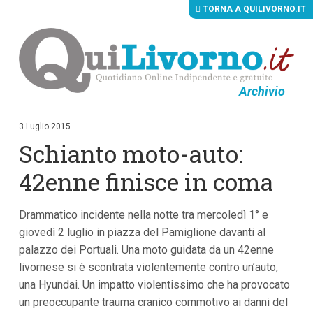
TORNA A QUILIVORNO.IT
Archivio
V
a
i
3 Luglio 2015
a
Schianto moto-auto:
i
c
o
42enne finisce in coma
n
t
e
Drammatico incidente nella notte tra mercoledì 1° e
n
u
giovedì 2 luglio in piazza del Pamiglione davanti al
t
palazzo dei Portuali. Una moto guidata da un 42enne
i
p
livornese si è scontrata violentemente contro un’auto,
r
una Hyundai. Un impatto violentissimo che ha provocato
i
un preoccupante trauma cranico commotivo ai danni del
n
c