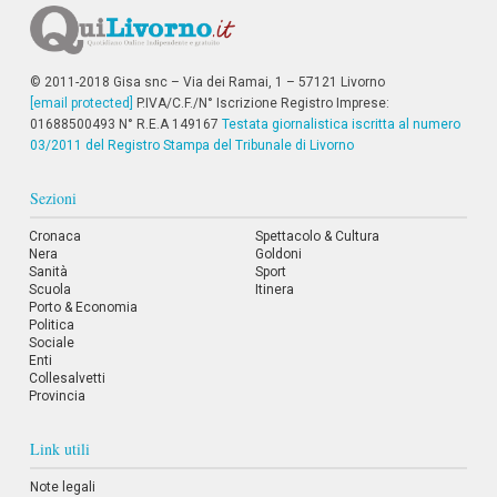
i
i
n
f
© 2011-2018 Gisa snc – Via dei Ramai, 1 – 57121 Livorno
o
[email protected]
P.IVA/C.F./N° Iscrizione Registro Imprese:
n
01688500493 N° R.E.A 149167
d
Testata giornalistica iscritta al numero
o
03/2011 del Registro Stampa del Tribunale di Livorno
Sezioni
Cronaca
Spettacolo & Cultura
Nera
Goldoni
Sanità
Sport
Scuola
Itinera
Porto & Economia
Politica
Sociale
Enti
Collesalvetti
Provincia
Link utili
Note legali