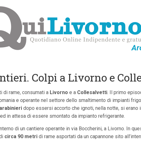
Ar
antieri. Colpi a Livorno e Coll
rti di rame, consumati a
Livorno
e a
Collesalvetti
. Il primo episo
n Romania e operante nel settore dello smaltimento di impianti frigo
arabinieri
dopo essersi accorto che ignoti, nella notte, si erano i
ed in attesa di essere smontato da impianto refrigerante.
interno di un cantiere operante in via Boccherini, a Livorno. In q
 di
circa 90 metri
di rame asportati da un capannone sito all’inter