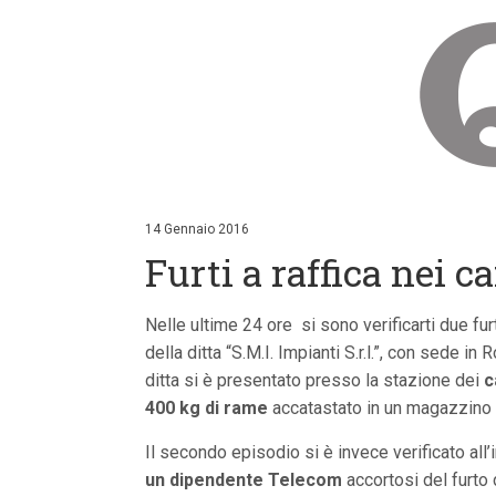
V
a
i
14 Gennaio 2016
a
Furti a raffica nei c
i
c
o
n
Nelle ultime 24 ore si sono verificarti due fu
t
della ditta “S.M.I. Impianti S.r.l.”, con sede i
e
n
ditta si è presentato presso la stazione dei
c
u
400 kg di rame
accatastato in un magazzino 
t
i
p
Il secondo episodio si è invece verificato all’
r
un dipendente Telecom
accortosi del furto
i