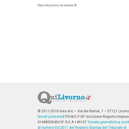
n
Riproduzione riservata
©
c
i
p
a
l
i
V
a
i
a
l
M
e
n
ù
P
r
i
n
c
i
p
© 2011-2018 Gisa snc – Via dei Ramai, 1 – 57121 Livorn
a
[email protected]
P.IVA/C.F./N° Iscrizione Registro Impres
l
01688500493 N° R.E.A 149167
Testata giornalistica iscri
e
al numero 03/2011 del Registro Stampa del Tribunale di