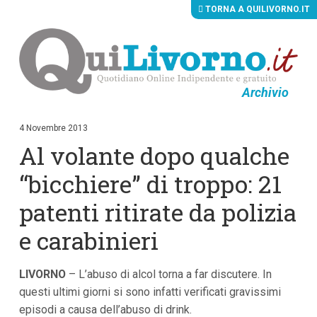
TORNA A QUILIVORNO.IT
Archivio
V
a
i
4 Novembre 2013
a
Al volante dopo qualche
i
c
o
“bicchiere” di troppo: 21
n
t
patenti ritirate da polizia
e
n
e carabinieri
u
t
i
p
LIVORNO
– L’abuso di alcol torna a far discutere. In
r
questi ultimi giorni si sono infatti verificati gravissimi
i
n
episodi a causa dell’abuso di drink.
c