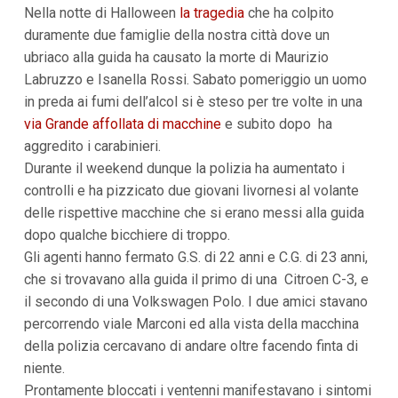
Nella notte di Halloween
la tragedia
che ha colpito
i
p
duramente due famiglie della nostra città dove un
a
ubriaco alla guida ha causato la morte di Maurizio
l
i
Labruzzo e Isanella Rossi. Sabato pomeriggio un uomo
V
in preda ai fumi dell’alcol si è steso per tre volte in una
a
i
via Grande affollata di macchine
e subito dopo ha
a
aggredito i carabinieri.
l
M
Durante il weekend dunque la polizia ha aumentato i
e
controlli e ha pizzicato due giovani livornesi al volante
n
delle rispettive macchine che si erano messi alla guida
ù
P
dopo qualche bicchiere di troppo.
r
Gli agenti hanno fermato G.S. di 22 anni e C.G. di 23 anni,
i
n
che si trovavano alla guida il primo di una Citroen C-3, e
c
il secondo di una Volkswagen Polo. I due amici stavano
i
p
percorrendo viale Marconi ed alla vista della macchina
a
della polizia cercavano di andare oltre facendo finta di
l
e
niente.
V
Prontamente bloccati i ventenni manifestavano i sintomi
a