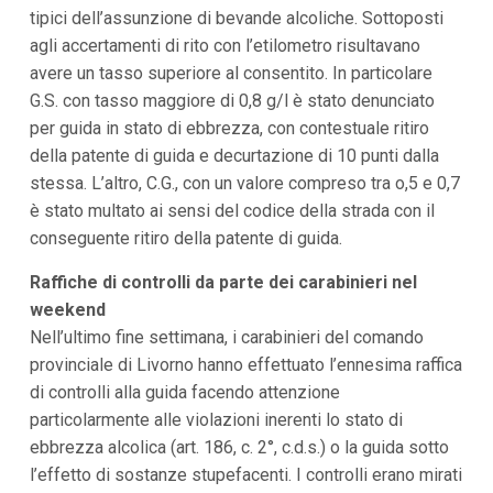
i
tipici dell’assunzione di bevande alcoliche. Sottoposti
i
agli accertamenti di rito con l’etilometro risultavano
n
f
avere un tasso superiore al consentito. In particolare
o
G.S. con tasso maggiore di 0,8 g/l è stato denunciato
n
d
per guida in stato di ebbrezza, con contestuale ritiro
o
della patente di guida e decurtazione di 10 punti dalla
stessa. L’altro, C.G., con un valore compreso tra o,5 e 0,7
è stato multato ai sensi del codice della strada con il
conseguente ritiro della patente di guida.
Raffiche di controlli da parte dei carabinieri nel
weekend
Nell’ultimo fine settimana, i carabinieri del comando
provinciale di Livorno hanno effettuato l’ennesima raffica
di controlli alla guida facendo attenzione
particolarmente alle violazioni inerenti lo stato di
ebbrezza alcolica (art. 186, c. 2°, c.d.s.) o la guida sotto
l’effetto di sostanze stupefacenti. I controlli erano mirati