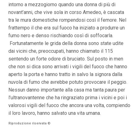
intorno a mezzogiorno quando una donna di più di
i
p
novant’anni, che vive sola in corso Amedeo, è cascata
a
tra le mura domestiche rompendosi così il femore. Nel
l
i
frattempo il che era sul fuoco ha iniziato a produrre un
V
fumo nero e denso rischiando così di soffocarla.
a
i
Fortunatamente le grida della donna sono state udite
a
dai vicini che, preoccupati, hanno chiamato il 115
l
M
sentendo un forte odore di bruciato. Sul posto in men
e
che non si dica sono arrivati i vigili del fuoco che hanno
n
aperto la porta e hanno tratto in salvo la signora dalla
ù
P
nuvola di fumo che avrebbe potuto provocare il peggio.
r
Nessun danno importante alla casa ma tanta paura per
i
n
l’ultranovantenne che ha ringraziato prima i vicini e poi i
c
valorosi vigili del fuoco che ancora una volta, compiendo
i
p
il loro lavoro, hanno salvato una vita umana.
a
l
Riproduzione riservata
©
e
V
a