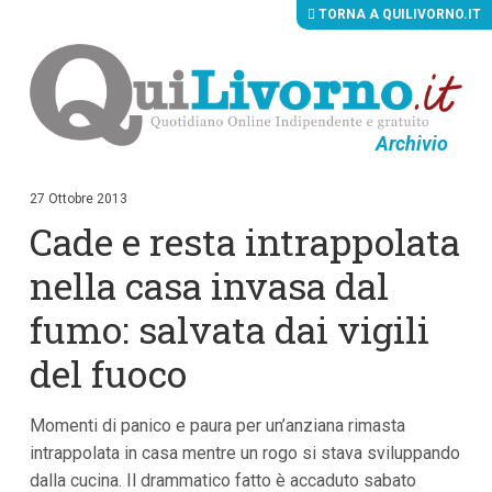
TORNA A QUILIVORNO.IT
Archivio
V
a
i
27 Ottobre 2013
a
Cade e resta intrappolata
i
c
o
nella casa invasa dal
n
t
fumo: salvata dai vigili
e
n
del fuoco
u
t
i
p
Momenti di panico e paura per un’anziana rimasta
r
intrappolata in casa mentre un rogo si stava sviluppando
i
n
dalla cucina. Il drammatico fatto è accaduto sabato
c