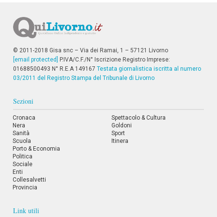
i
i
n
f
o
n
© 2011-2018 Gisa snc – Via dei Ramai, 1 – 57121 Livorno
d
[email protected]
P.IVA/C.F./N° Iscrizione Registro Imprese:
o
01688500493 N° R.E.A 149167
Testata giornalistica iscritta al numero
03/2011 del Registro Stampa del Tribunale di Livorno
Sezioni
Cronaca
Spettacolo & Cultura
Nera
Goldoni
Sanità
Sport
Scuola
Itinera
Porto & Economia
Politica
Sociale
Enti
Collesalvetti
Provincia
Link utili