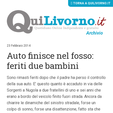
TORNA A QUILIVORNO.IT
Archivio
V
a
i
23 Febbraio 2014
a
Auto finisce nel fosso:
i
c
o
feriti due bambini
n
t
e
Sono rimasti feriti dopo che il padre ha perso il controllo
n
u
della sua auto. E’ questo quanto è accaduto in via delle
t
Sorgenti a Nugola a due fratellini di uno e sei anni che
i
p
erano a bordo del veicolo finito fuori strada. Ancora da
r
chiarire le dinamiche del sinistro stradale, forse un
i
colpo di sonno, forse una disattenzione, fatto sta che
n
c