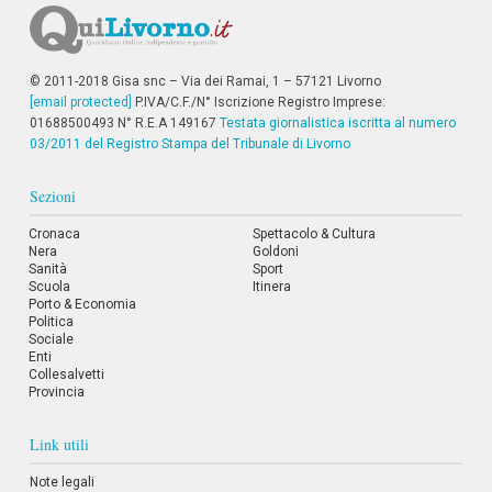
i
i
n
f
© 2011-2018 Gisa snc – Via dei Ramai, 1 – 57121 Livorno
o
[email protected]
P.IVA/C.F./N° Iscrizione Registro Imprese:
n
01688500493 N° R.E.A 149167
d
Testata giornalistica iscritta al numero
o
03/2011 del Registro Stampa del Tribunale di Livorno
Sezioni
Cronaca
Spettacolo & Cultura
Nera
Goldoni
Sanità
Sport
Scuola
Itinera
Porto & Economia
Politica
Sociale
Enti
Collesalvetti
Provincia
Link utili
Note legali