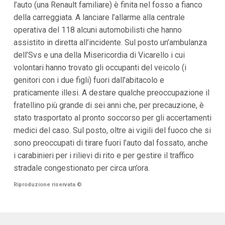
l’auto (una Renault familiare) è finita nel fosso a fianco
i
della carreggiata. A lanciare l’allarme alla centrale
p
a
operativa del 118 alcuni automobilisti che hanno
l
assistito in diretta all’incidente. Sul posto un’ambulanza
i
V
dell’Svs e una della Misericordia di Vicarello i cui
a
volontari hanno trovato gli occupanti del veicolo (i
i
a
genitori con i due figli) fuori dall’abitacolo e
l
praticamente illesi. A destare qualche preoccupazione il
M
e
fratellino più grande di sei anni che, per precauzione, è
n
stato trasportato al pronto soccorso per gli accertamenti
ù
P
medici del caso. Sul posto, oltre ai vigili del fuoco che si
r
sono preoccupati di tirare fuori l’auto dal fossato, anche
i
n
i carabinieri per i rilievi di rito e per gestire il traffico
c
stradale congestionato per circa un’ora.
i
p
Riproduzione riservata
©
a
l
e
V
a