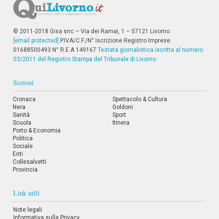
i
i
n
f
© 2011-2018 Gisa snc – Via dei Ramai, 1 – 57121 Livorno
o
[email protected]
P.IVA/C.F./N° Iscrizione Registro Imprese:
n
01688500493 N° R.E.A 149167
Testata giornalistica iscritta al numero
d
03/2011 del Registro Stampa del Tribunale di Livorno
o
Sezioni
Cronaca
Spettacolo & Cultura
Nera
Goldoni
Sanità
Sport
Scuola
Itinera
Porto & Economia
Politica
Sociale
Enti
Collesalvetti
Provincia
Link utili
Note legali
Informativa sulla Privacy