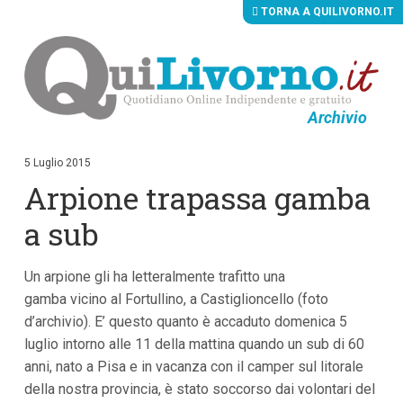
TORNA A QUILIVORNO.IT
Archivio
V
a
i
5 Luglio 2015
a
Arpione trapassa gamba
i
c
o
a sub
n
t
e
Un arpione gli ha letteralmente trafitto una
n
u
gamba vicino al Fortullino, a Castiglioncello (foto
t
d’archivio). E’ questo quanto è accaduto domenica 5
i
p
luglio intorno alle 11 della mattina quando un sub di 60
r
anni, nato a Pisa e in vacanza con il camper sul litorale
i
della nostra provincia, è stato soccorso dai volontari del
n
c