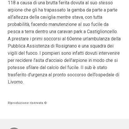
118 a causa di una brutta ferita dovuta al suo stesso
i
arpione che gli ha trapassato la gamba da parte a parte
p
a
all’altezza della caviglia mentre stava, con tutta
l
probabilità, facendo manutenzione al suo fucile da
i
V
pesca a terra dentro una caravan park a Castiglioncello.
a
A prestare i primi soccorsi al 60enne un’ambulanza della
i
a
Pubblica Assistenza di Rosignano e una squadra dei
l
vigili del fuoco. I pompieri sono infatti dovuti intervenire
M
e
per recidere l’asta d’acciaio dell’arpione in modo che si
n
potesse sfilare dal calcio del fucile. Il sub è stato
ù
P
trasferito d’urgenza al pronto soccorso dell’ospedale di
r
Livorno.
i
n
c
i
p
Riproduzione riservata
©
a
l
e
V
a