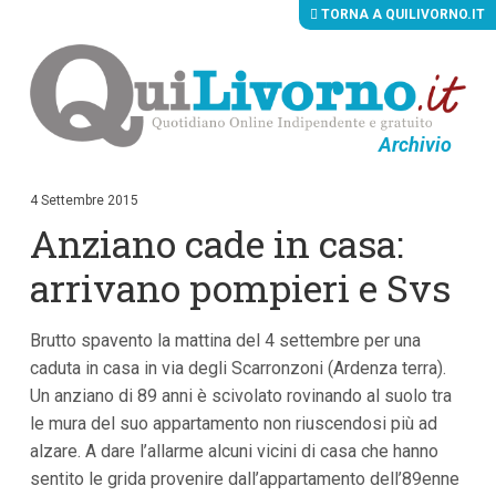
TORNA A QUILIVORNO.IT
Archivio
V
a
i
4 Settembre 2015
a
Anziano cade in casa:
i
c
o
arrivano pompieri e Svs
n
t
e
Brutto spavento la mattina del 4 settembre per una
n
u
caduta in casa in via degli Scarronzoni (Ardenza terra).
t
Un anziano di 89 anni è scivolato rovinando al suolo tra
i
p
le mura del suo appartamento non riuscendosi più ad
r
alzare. A dare l’allarme alcuni vicini di casa che hanno
i
sentito le grida provenire dall’appartamento dell’89enne
n
c