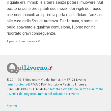
il quale era immobile a terra senza potersi muovere. Sul
i
posto si sono precipitati due mezzi dei vigili del fuoco
p
a
che sono riusciti ad aprire la porta e ad affidare l’anziano
l
alle cure della Svs di Ardenza. Per fortuna, a parte un
i
V
bello spavento e qualche contusione, l’uomo non ha
a
riportato gravi conseguenze.
i
a
Riproduzione riservata
©
l
M
e
n
ù
P
r
i
n
© 2011-2018 Gisa snc – Via dei Ramai, 1 – 57121 Livorno
c
i
[email protected]
P.IVA/C.F./N° Iscrizione Registro Imprese:
p
01688500493 N° R.E.A 149167
Testata giornalistica iscritta al numero
a
03/2011 del Registro Stampa del Tribunale di Livorno
l
e
Sezioni
V
a