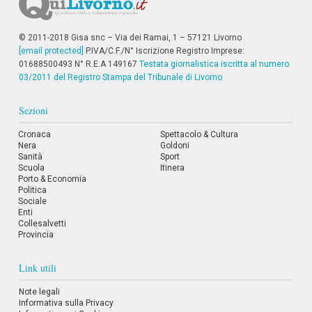
i
i
n
© 2011-2018 Gisa snc – Via dei Ramai, 1 – 57121 Livorno
f
[email protected]
P.IVA/C.F./N° Iscrizione Registro Imprese:
o
01688500493 N° R.E.A 149167
Testata giornalistica iscritta al numero
n
03/2011 del Registro Stampa del Tribunale di Livorno
d
o
Sezioni
Cronaca
Spettacolo & Cultura
Nera
Goldoni
Sanità
Sport
Scuola
Itinera
Porto & Economia
Politica
Sociale
Enti
Collesalvetti
Provincia
Link utili
Note legali
Informativa sulla Privacy