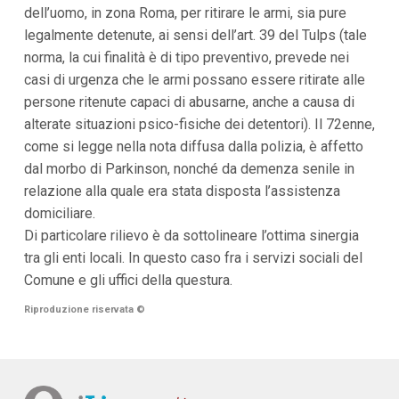
dell’uomo, in zona Roma, per ritirare le armi, sia pure
i
p
legalmente detenute, ai sensi dell’art. 39 del Tulps (tale
a
norma, la cui finalità è di tipo preventivo, prevede nei
l
i
casi di urgenza che le armi possano essere ritirate alle
V
persone ritenute capaci di abusarne, anche a causa di
a
i
alterate situazioni psico-fisiche dei detentori). Il 72enne,
a
come si legge nella nota diffusa dalla polizia, è affetto
l
M
dal morbo di Parkinson, nonché da demenza senile in
e
relazione alla quale era stata disposta l’assistenza
n
domiciliare.
ù
P
Di particolare rilievo è da sottolineare l’ottima sinergia
r
tra gli enti locali. In questo caso fra i servizi sociali del
i
n
Comune e gli uffici della questura.
c
i
Riproduzione riservata
©
p
a
l
e
V
a