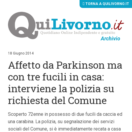
TORNA A QUILIVORNO.IT
Archivio
V
a
i
18 Giugno 2014
a
Affetto da Parkinson ma
i
c
o
con tre fucili in casa:
n
t
interviene la polizia su
e
n
richiesta del Comune
u
t
i
p
Scoperto 72enne in possesso di due fucili da caccia ed
r
una carabina. La polizia, su segnalazione dei servizi
i
n
sociali del Comune, si è immediatamente recata a casa
c