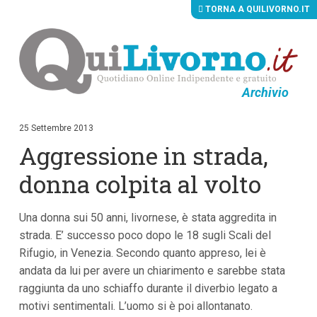
TORNA A QUILIVORNO.IT
Archivio
V
a
i
25 Settembre 2013
a
Aggressione in strada,
i
c
o
donna colpita al volto
n
t
e
Una donna sui 50 anni, livornese, è stata aggredita in
n
u
strada. E’ successo poco dopo le 18 sugli Scali del
t
Rifugio, in Venezia. Secondo quanto appreso, lei è
i
p
andata da lui per avere un chiarimento e sarebbe stata
r
raggiunta da uno schiaffo durante il diverbio legato a
i
motivi sentimentali. L’uomo si è poi allontanato.
n
c