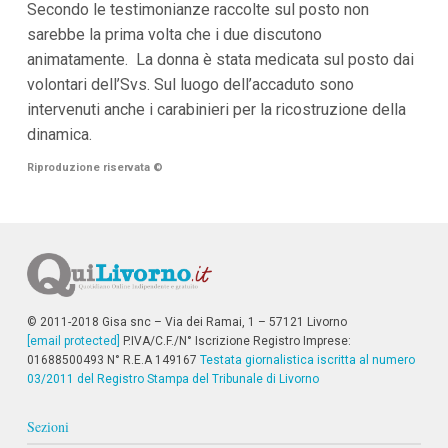
Secondo le testimonianze raccolte sul posto non
i
sarebbe la prima volta che i due discutono
p
a
animatamente. La donna è stata medicata sul posto dai
l
volontari dell’Svs. Sul luogo dell’accaduto sono
i
V
intervenuti anche i carabinieri per la ricostruzione della
a
dinamica.
i
a
Riproduzione riservata
©
l
M
e
n
ù
P
r
i
n
© 2011-2018 Gisa snc – Via dei Ramai, 1 – 57121 Livorno
c
i
[email protected]
P.IVA/C.F./N° Iscrizione Registro Imprese:
p
01688500493 N° R.E.A 149167
Testata giornalistica iscritta al numero
a
03/2011 del Registro Stampa del Tribunale di Livorno
l
e
Sezioni
V
a