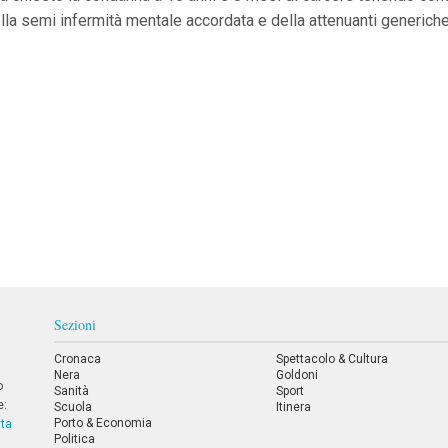
della semi infermità mentale accordata e della attenuanti generiche
Sezioni
Cronaca
Spettacolo & Cultura
Nera
Goldoni
o
Sanità
Sport
e:
Scuola
Itinera
Porto & Economia
tta
Politica