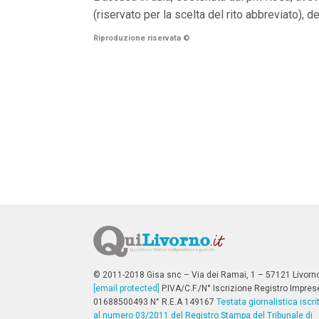
n
(riservato per la scelta del rito abbreviato), 
c
i
Riproduzione riservata
©
p
a
l
i
V
a
i
a
l
M
e
n
ù
P
r
i
n
c
i
p
© 2011-2018 Gisa snc – Via dei Ramai, 1 – 57121 Livorn
a
[email protected]
P.IVA/C.F./N° Iscrizione Registro Impres
l
01688500493 N° R.E.A 149167
Testata giornalistica iscri
e
al numero 03/2011 del Registro Stampa del Tribunale di