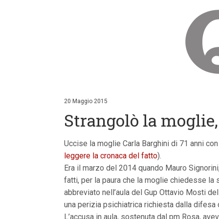
V
a
i
20 Maggio 2015
a
Strangolò la moglie
i
c
o
n
Uccise la moglie Carla Barghini di 71 anni con
t
leggere la cronaca del fatto
).
e
n
Era il marzo del 2014 quando Mauro Signorini,
u
fatti, per la paura che la moglie chiedesse l
t
i
abbreviato nell’aula del Gup Ottavio Mosti del 
p
una perizia psichiatrica richiesta dalla difesa 
r
i
L’accusa in aula, sostenuta dal pm Rosa, avev