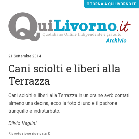
TORNA A QUILIVORNO.IT
Archivio
V
a
i
21 Settembre 2014
a
Cani sciolti e liberi alla
i
c
o
Terrazza
n
t
e
Cani sciolti e liberi alla Terrazza in un ora ne avrò contati
n
u
almeno una decina, ecco la foto di uno e il padrone
t
tranquillo e indisturbato.
i
p
Dilvio Vaglini
r
i
n
Riproduzione riservata
©
c