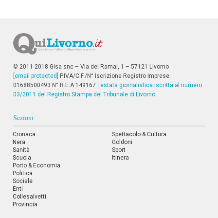
i
p
a
l
i
V
a
i
© 2011-2018 Gisa snc – Via dei Ramai, 1 – 57121 Livorno
a
[email protected]
P.IVA/C.F./N° Iscrizione Registro Imprese:
l
01688500493 N° R.E.A 149167
Testata giornalistica iscritta al numero
M
03/2011 del Registro Stampa del Tribunale di Livorno
e
n
ù
Sezioni
P
r
Cronaca
Spettacolo & Cultura
i
Nera
Goldoni
n
Sanità
Sport
c
Scuola
Itinera
i
Porto & Economia
Politica
p
Sociale
a
Enti
l
Collesalvetti
e
Provincia
V
a