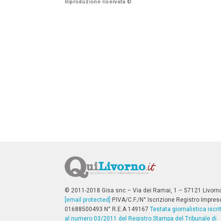
Riproduzione riservata
©
n
c
i
p
a
l
i
V
a
i
a
l
M
e
n
ù
P
r
i
n
c
i
p
© 2011-2018 Gisa snc – Via dei Ramai, 1 – 57121 Livorn
a
[email protected]
P.IVA/C.F./N° Iscrizione Registro Impres
l
01688500493 N° R.E.A 149167
Testata giornalistica iscri
e
al numero 03/2011 del Registro Stampa del Tribunale di