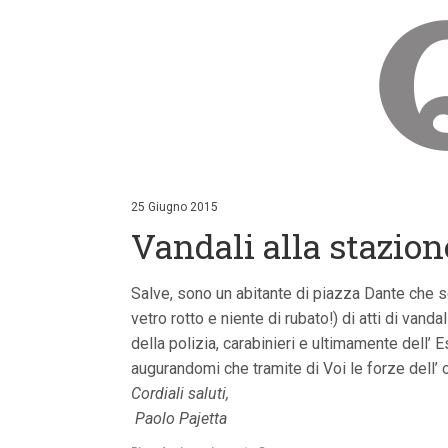
V
a
i
25 Giugno 2015
a
Vandali alla stazion
i
c
o
n
Salve, sono un abitante di piazza Dante che sent
t
vetro rotto e niente di rubato!) di atti di van
e
n
della polizia, carabinieri e ultimamente dell’ 
u
augurandomi che tramite di Voi le forze dell’ 
t
i
Cordiali saluti,
p
Paolo Pajetta
r
i