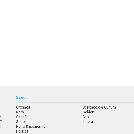
Sezioni
Cronaca
Spettacolo & Cultura
Nera
Goldoni
o
Sanità
Sport
e:
Scuola
Itinera
Porto & Economia
tta
Politica