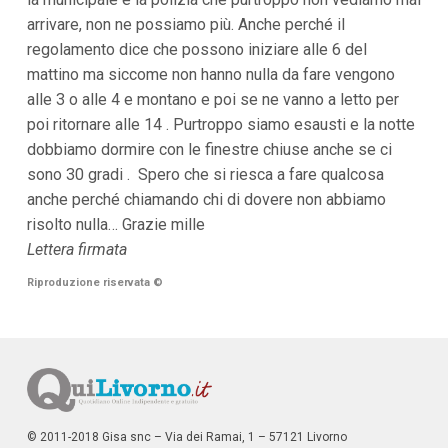
i
arrivare, non ne possiamo più. Anche perché il
p
regolamento dice che possono iniziare alle 6 del
a
l
mattino ma siccome non hanno nulla da fare vengono
i
alle 3 o alle 4 e montano e poi se ne vanno a letto per
V
a
poi ritornare alle 14 . Purtroppo siamo esausti e la notte
i
dobbiamo dormire con le finestre chiuse anche se ci
a
l
sono 30 gradi . Spero che si riesca a fare qualcosa
M
anche perché chiamando chi di dovere non abbiamo
e
n
risolto nulla… Grazie mille
ù
Lettera firmata
P
r
Riproduzione riservata
©
i
n
c
i
p
a
l
e
V
© 2011-2018 Gisa snc – Via dei Ramai, 1 – 57121 Livorno
a