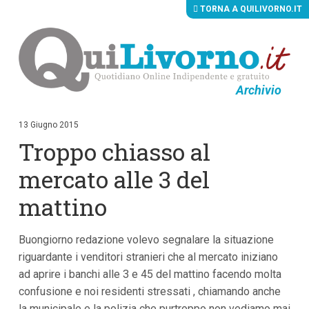
TORNA A QUILIVORNO.IT
Archivio
V
a
i
13 Giugno 2015
a
Troppo chiasso al
i
c
o
mercato alle 3 del
n
t
mattino
e
n
u
Buongiorno redazione volevo segnalare la situazione
t
i
riguardante i venditori stranieri che al mercato iniziano
p
ad aprire i banchi alle 3 e 45 del mattino facendo molta
r
i
confusione e noi residenti stressati , chiamando anche
n
la municipale e la polizia che purtroppo non vediamo mai
c