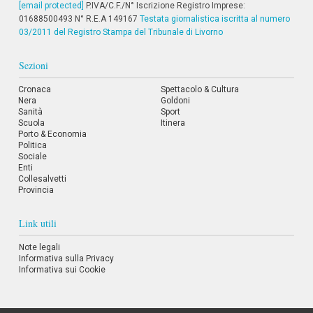
[email protected]
P.IVA/C.F./N° Iscrizione Registro Imprese:
i
01688500493 N° R.E.A 149167
i
Testata giornalistica iscritta al numero
n
03/2011 del Registro Stampa del Tribunale di Livorno
f
o
Sezioni
n
d
Cronaca
Spettacolo & Cultura
o
Nera
Goldoni
Sanità
Sport
Scuola
Itinera
Porto & Economia
Politica
Sociale
Enti
Collesalvetti
Provincia
Link utili
Note legali
Informativa sulla Privacy
Informativa sui Cookie