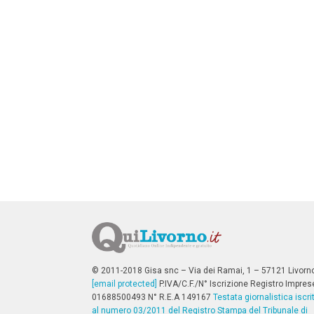
n
c
i
p
a
l
i
V
a
i
a
l
M
e
n
ù
P
r
i
n
c
i
p
© 2011-2018 Gisa snc – Via dei Ramai, 1 – 57121 Livorn
a
[email protected]
P.IVA/C.F./N° Iscrizione Registro Impres
l
01688500493 N° R.E.A 149167
Testata giornalistica iscri
e
al numero 03/2011 del Registro Stampa del Tribunale di