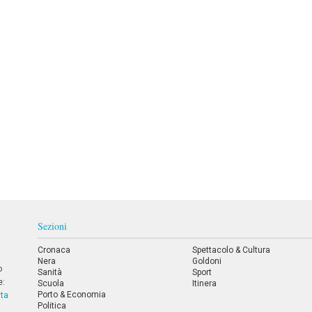
Sezioni
Cronaca
Spettacolo & Cultura
Nera
Goldoni
o
Sanità
Sport
e:
Scuola
Itinera
Porto & Economia
tta
Politica