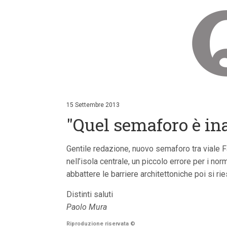
V
a
i
15 Settembre 2013
a
"Quel semaforo è ina
i
c
o
n
Gentile redazione, nuovo semaforo tra viale Fa
t
nell’isola centrale, un piccolo errore per i n
e
n
abbattere le barriere architettoniche poi si r
u
t
Distinti saluti
i
p
Paolo Mura
r
i
Riproduzione riservata
©