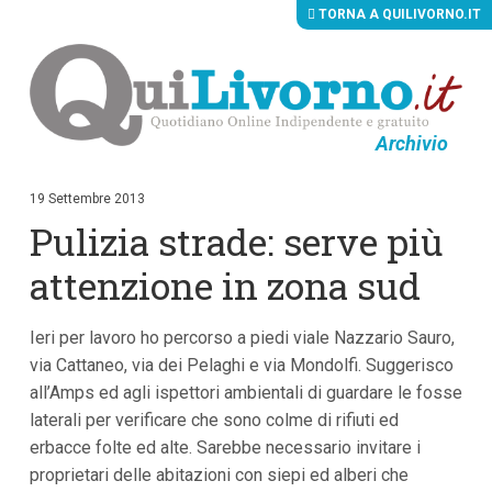
TORNA A QUILIVORNO.IT
Archivio
V
a
i
19 Settembre 2013
a
Pulizia strade: serve più
i
c
o
attenzione in zona sud
n
t
e
Ieri per lavoro ho percorso a piedi viale Nazzario Sauro,
n
u
via Cattaneo, via dei Pelaghi e via Mondolfi. Suggerisco
t
all’Amps ed agli ispettori ambientali di guardare le fosse
i
p
laterali per verificare che sono colme di rifiuti ed
r
erbacce folte ed alte. Sarebbe necessario invitare i
i
proprietari delle abitazioni con siepi ed alberi che
n
c