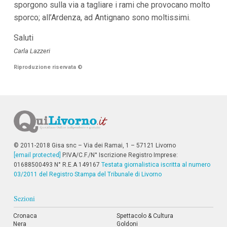
sporgono sulla via a tagliare i rami che provocano molto
i
sporco; all’Ardenza, ad Antignano sono moltissimi.
p
a
l
Saluti
i
Carla Lazzeri
V
a
Riproduzione riservata
©
i
a
l
M
e
n
ù
P
r
© 2011-2018 Gisa snc – Via dei Ramai, 1 – 57121 Livorno
i
n
[email protected]
P.IVA/C.F./N° Iscrizione Registro Imprese:
c
01688500493 N° R.E.A 149167
Testata giornalistica iscritta al numero
i
03/2011 del Registro Stampa del Tribunale di Livorno
p
a
Sezioni
l
e
V
Cronaca
Spettacolo & Cultura
a
Nera
Goldoni