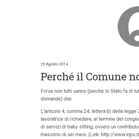
V
a
i
29 Agosto 2014
a
Perché il Comune no
i
c
o
n
Forse non tutti sanno (perché lo Stato fa di t
t
domande) che:
e
n
u
L’articolo 4, comma 24, lettera b) della legge 
t
lavoratrice di richiedere, al termine del conge
i
p
di servizi di baby sitting, ovvero un contributo 
r
massimo di sei mesi. (Link: http://www.inps.
i