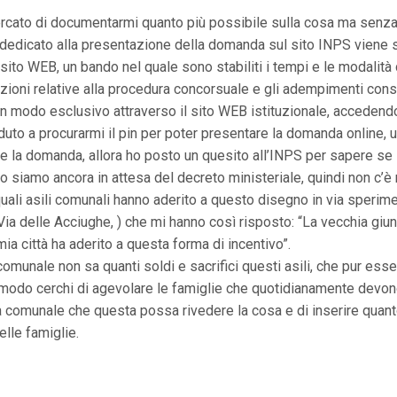
ercato di documentarmi quanto più possibile sulla cosa ma senza
dedicato alla presentazione della domanda sul sito INPS viene sc
rio sito WEB, un bando nel quale sono stabiliti i tempi e le modal
mazioni relative alla procedura concorsuale e gli adempimenti con
n modo esclusivo attraverso il sito WEB istituzionale, accedend
duto a procurarmi il pin per poter presentare la domanda online, un
la domanda, allora ho posto un quesito all’INPS per sapere se 
siamo ancora in attesa del decreto ministeriale, quindi non c’è nu
ali asili comunali hanno aderito a questo disegno in via sperimen
 Via delle Acciughe, ) che mi hanno così risposto: “La vecchia gi
a città ha aderito a questa forma di incentivo”.
omunale non sa quanti soldi e sacrifici questi asili, che pur ess
do cerchi di agevolare le famiglie che quotidianamente devono 
comunale che questa possa rivedere la cosa e di inserire quanto pr
elle famiglie.