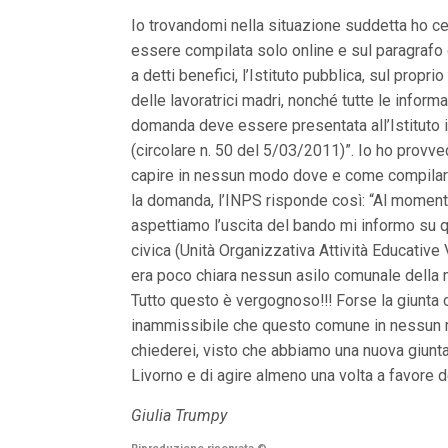
n
Io trovandomi nella situazione suddetta ho c
c
i
essere compilata solo online e sul paragrafo 
p
a detti benefici, l’Istituto pubblica, sul prop
a
l
delle lavoratrici madri, nonché tutte le infor
i
domanda deve essere presentata all’Istituto i
V
a
(circolare n. 50 del 5/03/2011)”. Io ho provve
i
capire in nessun modo dove e come compilare 
a
l
la domanda, l’INPS risponde così: “Al momento 
M
aspettiamo l’uscita del bando mi informo su qu
e
n
civica (Unità Organizzativa Attività Educative
ù
era poco chiara nessun asilo comunale della mi
P
r
Tutto questo è vergognoso!!! Forse la giunta c
i
inammissibile che questo comune in nessun mo
n
chiederei, visto che abbiamo una nuova giunta 
c
i
Livorno e di agire almeno una volta a favore d
p
a
Giulia Trumpy
l
e