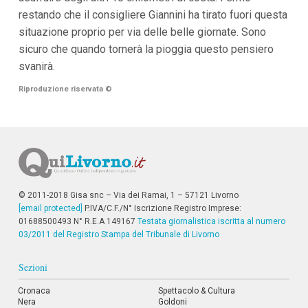
i
restando che il consigliere Giannini ha tirato fuori questa
i
situazione proprio per via delle belle giornate. Sono
n
f
sicuro che quando tornerà la pioggia questo pensiero
o
svanirà.
n
d
o
Riproduzione riservata
©
© 2011-2018 Gisa snc – Via dei Ramai, 1 – 57121 Livorno
[email protected]
P.IVA/C.F./N° Iscrizione Registro Imprese:
01688500493 N° R.E.A 149167
Testata giornalistica iscritta al numero
03/2011 del Registro Stampa del Tribunale di Livorno
Sezioni
Cronaca
Spettacolo & Cultura
Nera
Goldoni