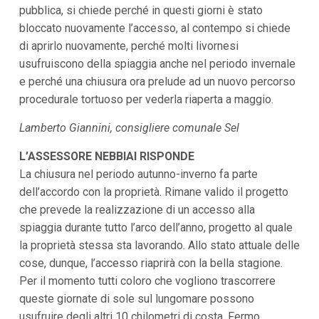
pubblica, si chiede perché in questi giorni è stato
i
p
bloccato nuovamente l’accesso, al contempo si chiede
a
di aprirlo nuovamente, perché molti livornesi
l
i
usufruiscono della spiaggia anche nel periodo invernale
V
e perché una chiusura ora prelude ad un nuovo percorso
a
i
procedurale tortuoso per vederla riaperta a maggio.
a
l
Lamberto Giannini, consigliere comunale Sel
M
e
L’ASSESSORE NEBBIAI RISPONDE
n
ù
La chiusura nel periodo autunno-inverno fa parte
P
dell’accordo con la proprietà. Rimane valido il progetto
r
i
che prevede la realizzazione di un accesso alla
n
spiaggia durante tutto l’arco dell’anno, progetto al quale
c
i
la proprietà stessa sta lavorando. Allo stato attuale delle
p
cose, dunque, l’accesso riaprirà con la bella stagione.
a
l
Per il momento tutti coloro che vogliono trascorrere
e
queste giornate di sole sul lungomare possono
V
a
usufruire degli altri 10 chilometri di costa. Fermo