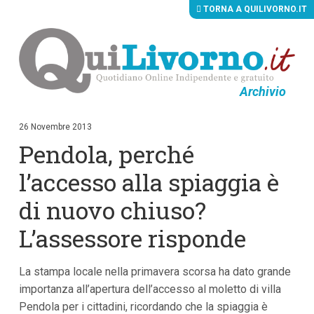
TORNA A QUILIVORNO.IT
Archivio
V
a
i
26 Novembre 2013
a
Pendola, perché
i
c
o
l’accesso alla spiaggia è
n
t
di nuovo chiuso?
e
n
L’assessore risponde
u
t
i
p
La stampa locale nella primavera scorsa ha dato grande
r
importanza all’apertura dell’accesso al moletto di villa
i
n
Pendola per i cittadini, ricordando che la spiaggia è
c