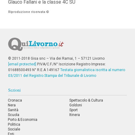
Glauco Fallani e la classe 4C SU
i
i
Riproduzione riservata
©
n
f
o
n
d
o
© 2011-2018 Gisa snc – Via dei Ramai, 1 – 57121 Livorno
[email protected]
P.IVA/C.F./N° Iscrizione Registro Imprese:
01688500493 N° R.E.A 149167
Testata giornalistica iscritta al numero
03/2011 del Registro Stampa del Tribunale di Livorno
Sezioni
Cronaca
Spettacolo & Cultura
Nera
Goldoni
Sanità
Sport
Scuola
Itinera
Porto & Economia
Politica
Sociale
Enti