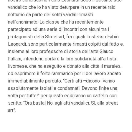
i
vandalico che lo ha visto deturpare in un recente raid
p
notturno da parte dei soliti vandali rimasti
a
l
nell’anonimato. La classe che ha recentemente
i
partecipato ad una serie di incontri con alcuni tra i
V
a
protagonisti della Street art, fra i quali lo stesso Fabio
i
Leonardi, sono particolarmente rimasti colpiti dal fatto e,
a
l
insieme al loro professore di storia dell’arte Glauco
M
Fallani, intendono portare la loro solidarietà all’artista
e
n
livornese, che ha eseguito e donato alla città il murales,
ù
ed esprimere il forte rammarico per il bel lavoro andato
P
r
irrimediabilmente perduto. “Certi atti –dicono- vanno
i
assolutamente isolati e condannati. Devono finire una
n
volta per tutte!” per questo esibiranno un cartello con
c
i
scritto: “Ora basta! No, agli atti vandalici. Sì, alla street
p
art”.
a
l
e
V
a