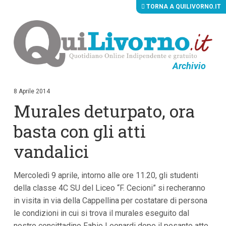
TORNA A QUILIVORNO.IT
Archivio
V
a
i
8 Aprile 2014
a
Murales deturpato, ora
i
c
o
basta con gli atti
n
t
vandalici
e
n
u
Mercoledì 9 aprile, intorno alle ore 11.20, gli studenti
t
i
della classe 4C SU del Liceo “F. Cecioni” si recheranno
p
in visita in via della Cappellina per costatare di persona
r
i
le condizioni in cui si trova il murales eseguito dal
n
nostro concittadino Fabio Leonardi dopo il pesante atto
c