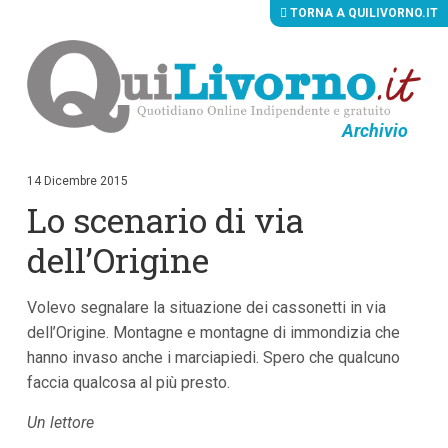
TORNA A QUILIVORNO.IT
Archivio
V
a
i
14 Dicembre 2015
a
Lo scenario di via
i
c
o
dell’Origine
n
t
e
Volevo segnalare la situazione dei cassonetti in via
n
u
dell’Origine. Montagne e montagne di immondizia che
t
hanno invaso anche i marciapiedi. Spero che qualcuno
i
p
faccia qualcosa al più presto.
r
i
Un lettore
n
c