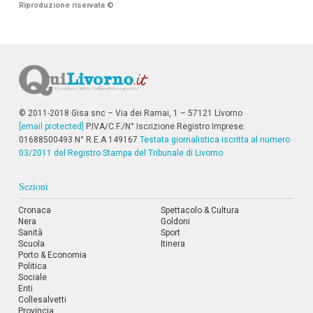
Riproduzione riservata
©
i
p
a
l
i
V
a
i
a
© 2011-2018 Gisa snc – Via dei Ramai, 1 – 57121 Livorno
l
[email protected]
P.IVA/C.F./N° Iscrizione Registro Imprese:
M
01688500493 N° R.E.A 149167
Testata giornalistica iscritta al numero
e
03/2011 del Registro Stampa del Tribunale di Livorno
n
ù
P
Sezioni
r
i
Cronaca
Spettacolo & Cultura
n
Nera
Goldoni
c
Sanità
Sport
i
Scuola
Itinera
p
Porto & Economia
a
Politica
l
Sociale
e
Enti
V
Collesalvetti
a
Provincia