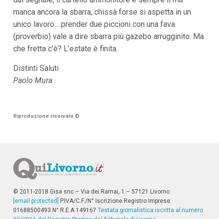
i
manca ancora la sbarra, chissà forse si aspetta in un
p
unico lavoro …prender due piccioni con una fava
a
l
(proverbio) vale a dire sbarra più gazebo arrugginito. Ma
i
che fretta c’è? L’estate è finita.
V
a
i
Distinti Saluti
a
Paolo Mura
l
M
e
n
ù
Riproduzione riservata
©
P
r
i
n
c
i
p
a
l
© 2011-2018 Gisa snc – Via dei Ramai, 1 – 57121 Livorno
e
[email protected]
P.IVA/C.F./N° Iscrizione Registro Imprese:
V
01688500493 N° R.E.A 149167
Testata giornalistica iscritta al numero
a