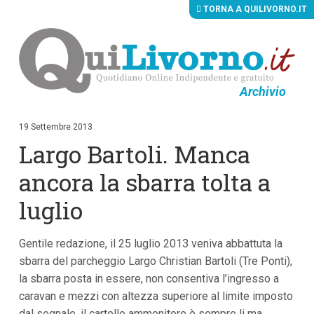
TORNA A QUILIVORNO.IT
Archivio
V
a
i
19 Settembre 2013
a
Largo Bartoli. Manca
i
c
o
ancora la sbarra tolta a
n
t
luglio
e
n
u
Gentile redazione, il 25 luglio 2013 veniva abbattuta la
t
i
sbarra del parcheggio Largo Christian Bartoli (Tre Ponti),
p
la sbarra posta in essere, non consentiva l’ingresso a
r
i
caravan e mezzi con altezza superiore al limite imposto
n
dal segnale, il cartello ammonitore è sempre li ma
c