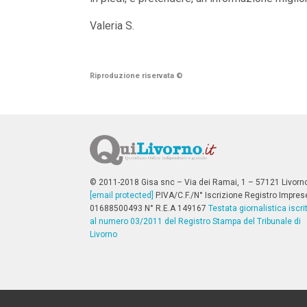
V
a
Valeria S.
i
i
n
f
o
Riproduzione riservata
©
n
d
o
© 2011-2018 Gisa snc – Via dei Ramai, 1 – 57121 Livorn
[email protected]
P.IVA/C.F./N° Iscrizione Registro Impres
01688500493 N° R.E.A 149167
Testata giornalistica iscri
al numero 03/2011 del Registro Stampa del Tribunale di
Livorno