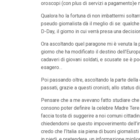
oroscopi (con plus di servizi a pagamento)e 
n
c
i
Qualora ho la fortuna di non imbattermi soltant
p
pseudo giornalista dà il meglio di se: qualche 
a
l
D-Day, il giorno in cui verrà presa una decision
i
V
Ora ascoltando quel paragone mi è venuta la pe
a
i
giorno che ha modificato il destino dell’Euro
a
cadaveri di giovani soldati, e scusate se è p
l
M
esagero…
e
n
Poi passando oltre, ascoltando la parte della c
ù
passati, grazie a questi cronisti, allo status d
P
r
i
Pensare che a me avevano fatto studiare che s
n
consono poter definire la celebre Madre Teresa
c
i
faccia tosta di suggerire a noi comuni cittadi
p
chiedendomi se questo impoverimento dell’inf
a
l
credo che l’Italia sia piena di buoni giornalist
e
in piedi, e pretendere, un informazione miglio