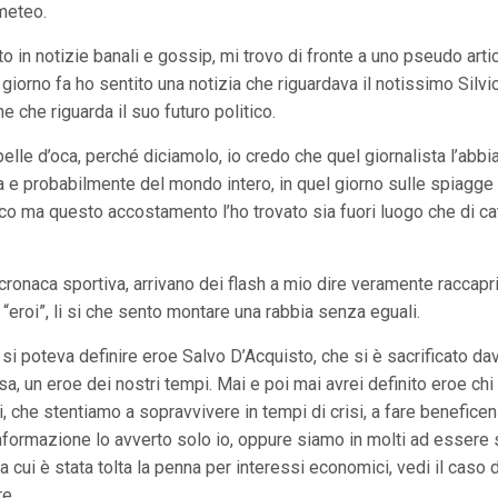
meteo.
o in notizie banali e gossip, mi trovo di fronte a uno pseudo artic
giorno fa ho sentito una notizia che riguardava il notissimo Silvio
e che riguarda il suo futuro politico.
lle d’oca, perché diciamolo, io credo che quel giornalista l’abbia
pa e probabilmente del mondo intero, in quel giorno sulle spiagge
oco ma questo accostamento l’ho trovato sia fuori luogo che di c
ronaca sportiva, arrivano dei flash a mio dire veramente raccapricc
i “eroi”, li si che sento montare una rabbia senza eguali.
i poteva definire eroe Salvo D’Acquisto, che si è sacrificato d
, un eroe dei nostri tempi. Mai e poi mai avrei definito eroe chi
ni, che stentiamo a sopravvivere in tempi di crisi, a fare benefic
ormazione lo avverto solo io, oppure siamo in molti ad essere st
i a cui è stata tolta la penna per interessi economici, vedi il caso 
re.