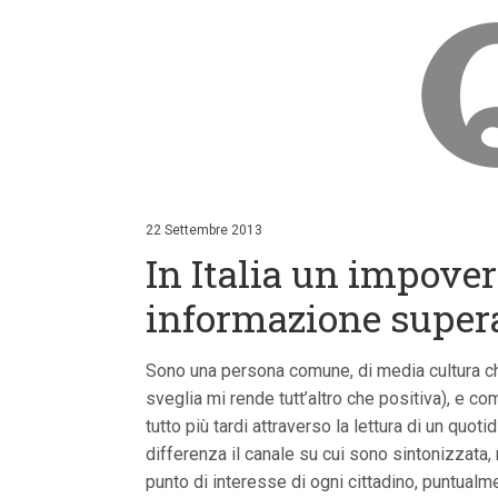
V
a
i
22 Settembre 2013
a
In Italia un impove
i
c
o
informazione super
n
t
e
Sono una persona comune, di media cultura che
n
u
sveglia mi rende tutt’altro che positiva), e co
t
tutto più tardi attraverso la lettura di un quo
i
p
differenza il canale su cui sono sintonizzata,
r
punto di interesse di ogni cittadino, puntual
i