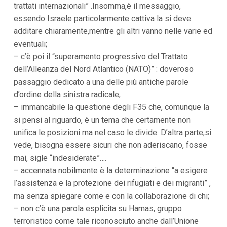
trattati internazionali” .Insomma,è il messaggio,
i
i
essendo Israele particolarmente cattiva la si deve
n
additare chiaramente,mentre gli altri vanno nelle varie ed
f
o
eventuali;
n
– c’è poi il “superamento progressivo del Trattato
d
o
dell’Alleanza del Nord Atlantico (NATO)” : doveroso
passaggio dedicato a una delle più antiche parole
d’ordine della sinistra radicale;
– immancabile la questione degli F35 che, comunque la
si pensi al riguardo, è un tema che certamente non
unifica le posizioni ma nel caso le divide. D’altra parte,si
vede, bisogna essere sicuri che non aderiscano, fosse
mai, sigle “indesiderate”….
– accennata nobilmente è la determinazione “a esigere
l’assistenza e la protezione dei rifugiati e dei migranti” ,
ma senza spiegare come e con la collaborazione di chi;
– non c’è una parola esplicita su Hamas, gruppo
terroristico come tale riconosciuto anche dall’Unione