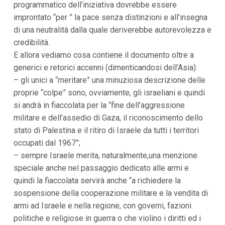
programmatico dell’iniziativa dovrebbe essere
i
improntato “per ” la pace senza distinzioni e all’insegna
p
a
di una neutralità dalla quale deriverebbe autorevolezza e
l
credibilità.
i
V
E allora vediamo cosa contiene il documento oltre a
a
generici e retorici accenni (dimenticandosi dell’Asia):
i
a
– gli unici a “meritare” una minuziosa descrizione delle
l
proprie “colpe” sono, ovviamente, gli israeliani e quindi
M
e
si andrà in fiaccolata per la “fine dell’aggressione
n
militare e dell’assedio di Gaza, il riconoscimento dello
ù
P
stato di Palestina e il ritiro di Israele da tutti i territori
r
occupati dal 1967”;
i
n
– sempre Israele merita, naturalmente,una menzione
c
speciale anche nel passaggio dedicato alle armi e
i
p
quindi la fiaccolata servirà anche “a richiedere la
a
sospensione della cooperazione militare e la vendita di
l
armi ad Israele e nella regione, con governi, fazioni
e
V
politiche e religiose in guerra o che violino i diritti ed i
a