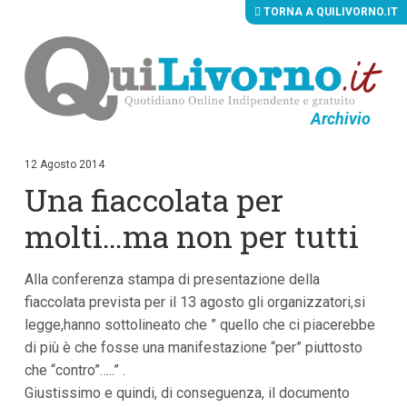
TORNA A QUILIVORNO.IT
Archivio
V
a
i
12 Agosto 2014
a
Una fiaccolata per
i
c
o
molti…ma non per tutti
n
t
e
Alla conferenza stampa di presentazione della
n
u
fiaccolata prevista per il 13 agosto gli organizzatori,si
t
legge,hanno sottolineato che ” quello che ci piacerebbe
i
p
di più è che fosse una manifestazione “per” piuttosto
r
che “contro”…..” .
i
Giustissimo e quindi, di conseguenza, il documento
n
c