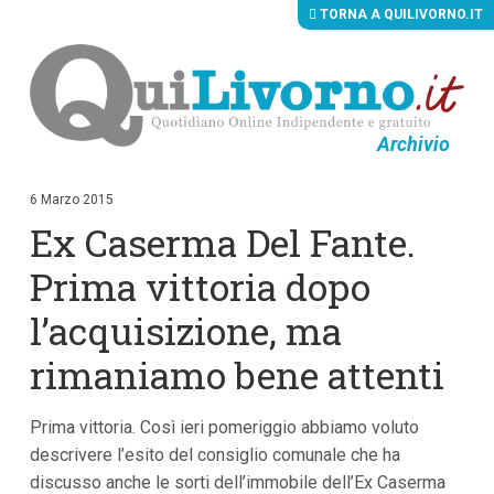
TORNA A QUILIVORNO.IT
Archivio
V
a
i
6 Marzo 2015
a
Ex Caserma Del Fante.
i
c
o
Prima vittoria dopo
n
t
l’acquisizione, ma
e
n
rimaniamo bene attenti
u
t
i
p
Prima vittoria. Così ieri pomeriggio abbiamo voluto
r
descrivere l’esito del consiglio comunale che ha
i
n
discusso anche le sorti dell’immobile dell’Ex Caserma
c