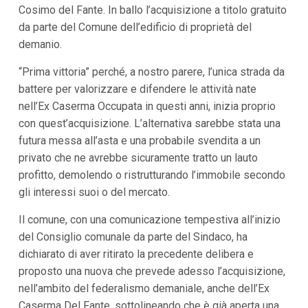
Cosimo del Fante. In ballo l’acquisizione a titolo gratuito
i
p
da parte del Comune dell’edificio di proprietà del
a
demanio.
l
i
V
“Prima vittoria” perché, a nostro parere, l’unica strada da
a
battere per valorizzare e difendere le attività nate
i
nell’Ex Caserma Occupata in questi anni, inizia proprio
a
l
con quest’acquisizione. L’alternativa sarebbe stata una
M
futura messa all’asta e una probabile svendita a un
e
n
privato che ne avrebbe sicuramente tratto un lauto
ù
profitto, demolendo o ristrutturando l’immobile secondo
P
r
gli interessi suoi o del mercato.
i
n
Il comune, con una comunicazione tempestiva all’inizio
c
i
del Consiglio comunale da parte del Sindaco, ha
p
dichiarato di aver ritirato la precedente delibera e
a
l
proposto una nuova che prevede adesso l’acquisizione,
e
nell’ambito del federalismo demaniale, anche dell’Ex
V
a
Caserma Del Fante, sottolineando che è già aperta una