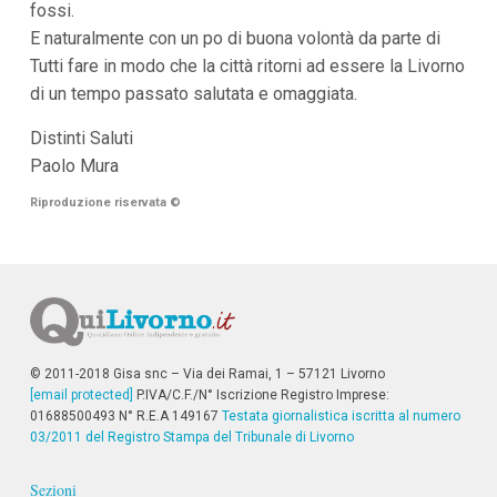
fossi.
i
E naturalmente con un po di buona volontà da parte di
p
a
Tutti fare in modo che la città ritorni ad essere la Livorno
l
di un tempo passato salutata e omaggiata.
i
V
a
Distinti Saluti
i
Paolo Mura
a
l
Riproduzione riservata
©
M
e
n
ù
P
r
i
n
c
© 2011-2018 Gisa snc – Via dei Ramai, 1 – 57121 Livorno
i
[email protected]
p
P.IVA/C.F./N° Iscrizione Registro Imprese:
a
01688500493 N° R.E.A 149167
Testata giornalistica iscritta al numero
l
03/2011 del Registro Stampa del Tribunale di Livorno
e
V
Sezioni
a