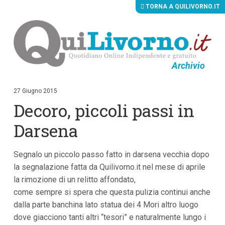
TORNA A QUILIVORNO.IT
Archivio
V
a
i
27 Giugno 2015
a
Decoro, piccoli passi in
i
c
o
Darsena
n
t
e
Segnalo un piccolo passo fatto in darsena vecchia dopo
n
u
la segnalazione fatta da Quilivorno.it nel mese di aprile
t
la rimozione di un relitto affondato,
i
p
come sempre si spera che questa pulizia continui anche
r
dalla parte banchina lato statua dei 4 Mori altro luogo
i
dove giacciono tanti altri “tesori” e naturalmente lungo i
n
c