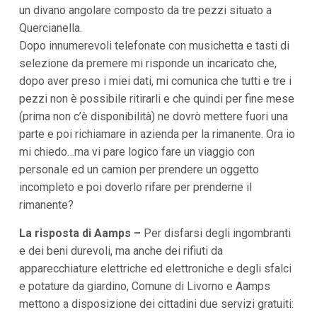
un divano angolare composto da tre pezzi situato a
i
p
Quercianella.
a
Dopo innumerevoli telefonate con musichetta e tasti di
l
i
selezione da premere mi risponde un incaricato che,
V
dopo aver preso i miei dati, mi comunica che tutti e tre i
a
i
pezzi non è possibile ritirarli e che quindi per fine mese
a
(prima non c’è disponibilità) ne dovrò mettere fuori una
l
M
parte e poi richiamare in azienda per la rimanente. Ora io
e
mi chiedo…ma vi pare logico fare un viaggio con
n
personale ed un camion per prendere un oggetto
ù
P
incompleto e poi doverlo rifare per prenderne il
r
rimanente?
i
n
c
La risposta di Aamps –
Per disfarsi degli ingombranti
i
e dei beni durevoli, ma anche dei rifiuti da
p
a
apparecchiature elettriche ed elettroniche e degli sfalci
l
e potature da giardino, Comune di Livorno e Aamps
e
V
mettono a disposizione dei cittadini due servizi gratuiti:
a