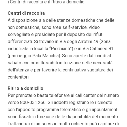
i Centri di raccolta e il Ritiro a domicilio.
i
i
Centri di raccolta
n
f
A disposizione sia delle utenze domestiche che delle
o
non domestiche, sono aree self-service, video
n
d
sorvegliate e presidiate per il deposito dei rifiuti
o
differenziati. Si trovano in Via degli Arrotini 49 (zona
industriale in località “Picchianti”) e in Via Cattaneo 81
(parcheggio Pala Macchia). Sono aperte dal lunedì al
sabato con orari flessibili in funzione delle necessità
dell’utenza e per favorire la continuativa vuotatura dei
contenitori.
Ritiro a domicilio
Per prenotarlo basta telefonare al call center del numero
verde 800-031.266. Gli addetti registrano le richieste
con l’apposito programma telematico e gli appuntamenti
sono fissati in funzione delle disponibilità del momento.
Trattandosi di un servizio molto richiesto può capitare di