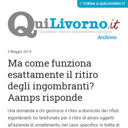
TORNA A QUILIVORNO.IT
Archivio
V
a
i
5 Maggio 2014
a
Ma come funziona
i
c
o
esattamente il ritiro
n
t
degli ingombranti?
e
n
Aamps risponde
u
t
i
p
Una domanda a chi gestisce il ritiro a domicilio dei rifiuti
r
ingombranti: ho telefonato per il ritiro di alcuni oggetti
i
n
all’azienda di smaltimento, nel caso specifico si tratta di
c