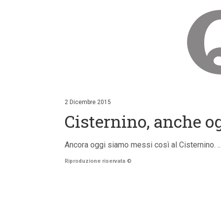
V
a
i
2 Dicembre 2015
a
Cisternino, anche og
i
c
o
n
Ancora oggi siamo messi così al Cisternino. .. 
t
e
Riproduzione riservata
©
n
u
t
i
p
r
i