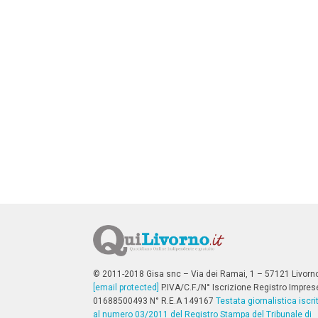
n
c
i
p
a
l
i
V
a
i
a
l
M
e
n
ù
P
r
i
n
c
i
p
© 2011-2018 Gisa snc – Via dei Ramai, 1 – 57121 Livorn
a
[email protected]
P.IVA/C.F./N° Iscrizione Registro Impres
l
01688500493 N° R.E.A 149167
Testata giornalistica iscri
e
al numero 03/2011 del Registro Stampa del Tribunale di