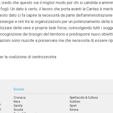
gi; credo che questo sia il miglior modo per chi si candida a amm
i fogli. Un dato è certo, il lavoro che porta avanti la Caritas è me
sto dato ci fa capire la necessità da parte dell’amministrazione d
inergie e reti tra le organizzazioni per un potenziamento della l
zzare delle vere e proprie task force, coinvolgendo tutti i sogge
cognizione dei bisogni del territorio e predisporre nuovi obiettiv
strazioni sono riuscite a preservare ma che necessita di essere r
r la coalizione di centrosinistra
Sezioni
Cronaca
Spettacolo & Cultura
Nera
Goldoni
o
Sanità
Sport
e:
Scuola
Itinera