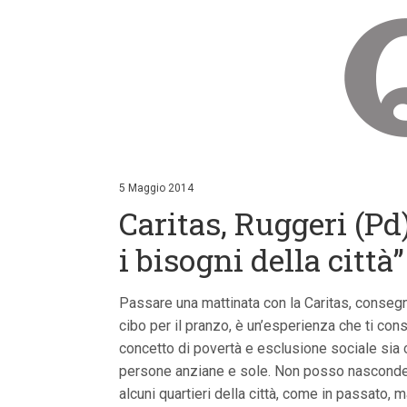
V
a
i
5 Maggio 2014
a
Caritas, Ruggeri (Pd
i
c
o
i bisogni della città”
n
t
e
Passare una mattinata con la Caritas, conseg
n
u
cibo per il pranzo, è un’esperienza che ti con
t
concetto di povertà e esclusione sociale sia ca
i
p
persone anziane e sole. Non posso nascondere 
r
alcuni quartieri della città, come in passato, 
i