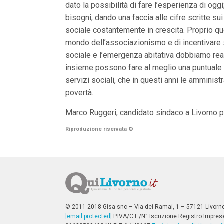
dato la possibilità di fare l’esperienza di og
n
c
bisogni, dando una faccia alle cifre scritte su
i
sociale costantemente in crescita. Proprio que
p
a
mondo dell’associazionismo e di incentivare s
l
sociale e l’emergenza abitativa dobbiamo reali
i
V
insieme possono fare al meglio una puntuale ri
a
servizi sociali, che in questi anni le ammini
i
a
povertà.
l
M
Marco Ruggeri, candidato sindaco a Livorno pe
e
n
Riproduzione riservata
©
ù
P
r
i
n
c
i
p
a
© 2011-2018 Gisa snc – Via dei Ramai, 1 – 57121 Livorn
l
[email protected]
e
P.IVA/C.F./N° Iscrizione Registro Impres