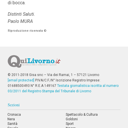
di bocca.
i
p
Distinti Saluti.
a
l
Paolo MURA
i
V
Riproduzione riservata
©
a
i
a
l
M
e
n
ù
P
© 2011-2018 Gisa snc – Via dei Ramai, 1 – 57121 Livorno
r
[email protected]
P.IVA/C.F./N° Iscrizione Registro Imprese:
i
01688500493 N° R.E.A 149167
Testata giornalistica iscritta al numero
n
03/2011 del Registro Stampa del Tribunale di Livorno
c
i
p
Sezioni
a
l
Cronaca
Spettacolo & Cultura
e
Nera
Goldoni
V
Sanità
Sport
a