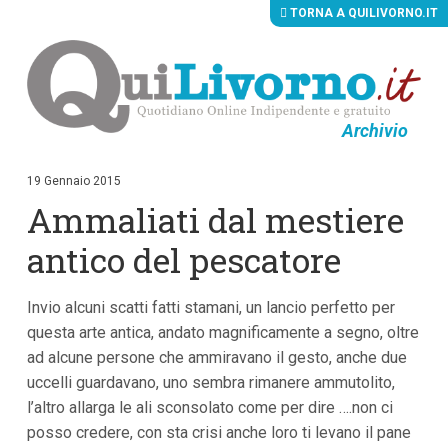
TORNA A QUILIVORNO.IT
Archivio
V
a
i
19 Gennaio 2015
a
Ammaliati dal mestiere
i
c
o
antico del pescatore
n
t
e
Invio alcuni scatti fatti stamani, un lancio perfetto per
n
u
questa arte antica, andato magnificamente a segno, oltre
t
ad alcune persone che ammiravano il gesto, anche due
i
p
uccelli guardavano, uno sembra rimanere ammutolito,
r
l’altro allarga le ali sconsolato come per dire ….non ci
i
posso credere, con sta crisi anche loro ti levano il pane
n
c