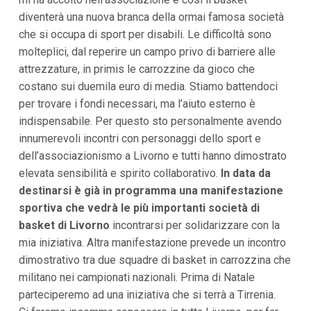
i
diventerà una nuova branca della ormai famosa società
p
che si occupa di sport per disabili. Le difficoltà sono
a
l
molteplici, dal reperire un campo privo di barriere alle
i
attrezzature, in primis le carrozzine da gioco che
V
a
costano sui duemila euro di media. Stiamo battendoci
i
per trovare i fondi necessari, ma l’aiuto esterno è
a
l
indispensabile. Per questo sto personalmente avendo
M
innumerevoli incontri con personaggi dello sport e
e
n
dell’associazionismo a Livorno e tutti hanno dimostrato
ù
elevata sensibilità e spirito collaborativo.
In data da
P
r
destinarsi è già in programma una manifestazione
i
sportiva che vedrà le più importanti società di
n
basket di Livorno
c
incontrarsi per solidarizzare con la
i
mia iniziativa. Altra manifestazione prevede un incontro
p
dimostrativo tra due squadre di basket in carrozzina che
a
l
militano nei campionati nazionali. Prima di Natale
e
parteciperemo ad una iniziativa che si terrà a Tirrenia.
V
a