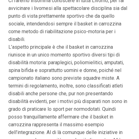
Ci faremo insomma conoscere in tutta Livorno, per far
i
avvicinare i livornesi alla spettacolare disciplina sia dal
i
n
punto di vista prettamente sportivo che da quello
f
sociale, intendendosi sempre il basket in carrozzina
o
n
come metodo di riabilitazione psico-motoria per i
d
disabili.
o
L’aspetto principale è che il basket in carrozzina
riunisce in un unico momento sportivo diversi tipi di
disabilità motoria: paraplegici, poliomielitici, amputati,
spina bifida e soprattutto uomini e donne, poiché nel
campionato italiano sono previste squadre miste. A
termini di regolamento, inoltre, sono classificati atleti
disabili anche persone che, pur non presentando
disabilità evidenti, per i motivi più disparati non sono in
grado di praticare lo sport per normodotati. Quindi
posso tranquillamente affermare che il basket in
carrozzina rappresenta il massimo esempio
dell’integrazione. Al di là comunque delle iniziative in