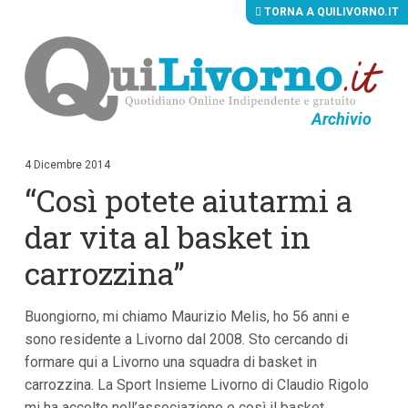
TORNA A QUILIVORNO.IT
Archivio
V
a
i
4 Dicembre 2014
a
“Così potete aiutarmi a
i
c
o
dar vita al basket in
n
t
carrozzina”
e
n
u
Buongiorno, mi chiamo Maurizio Melis, ho 56 anni e
t
i
sono residente a Livorno dal 2008. Sto cercando di
p
formare qui a Livorno una squadra di basket in
r
i
carrozzina. La Sport Insieme Livorno di Claudio Rigolo
n
mi ha accolto nell’associazione e così il basket
c