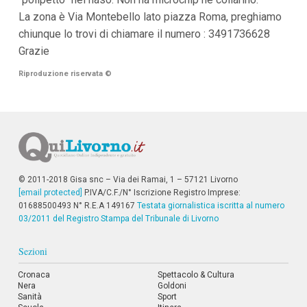
i
La zona è Via Montebello lato piazza Roma, preghiamo
p
chiunque lo trovi di chiamare il numero : 3491736628
a
l
Grazie
i
V
Riproduzione riservata
©
a
i
a
l
M
e
n
ù
P
© 2011-2018 Gisa snc – Via dei Ramai, 1 – 57121 Livorno
r
[email protected]
P.IVA/C.F./N° Iscrizione Registro Imprese:
i
01688500493 N° R.E.A 149167
Testata giornalistica iscritta al numero
n
03/2011 del Registro Stampa del Tribunale di Livorno
c
i
p
Sezioni
a
l
Cronaca
Spettacolo & Cultura
e
Nera
Goldoni
V
Sanità
Sport
a