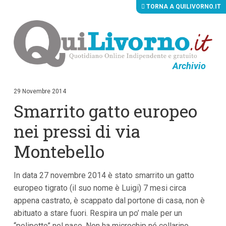
TORNA A QUILIVORNO.IT
Archivio
V
a
i
29 Novembre 2014
a
Smarrito gatto europeo
i
c
o
nei pressi di via
n
t
Montebello
e
n
u
In data 27 novembre 2014 è stato smarrito un gatto
t
i
europeo tigrato (il suo nome è Luigi) 7 mesi circa
p
appena castrato, è scappato dal portone di casa, non è
r
i
abituato a stare fuori. Respira un po’ male per un
n
“polipetto” nel naso. Non ha microchip né collarino.
c