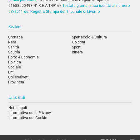
i
01688500493 N° R.E.A 149167
Testata giornalistica iscritta al numero
p
03/2011 del Registro Stampa del Tribunale di Livorno
a
l
Sezioni
i
V
a
Cronaca
Spettacolo & Cultura
Nera
i
Goldoni
Sanità
Sport
a
Scuola
Itinera
l
Porto & Economia
M
Politica
e
Sociale
n
Enti
ù
Collesalvetti
P
Provincia
r
i
n
Link utili
c
i
Note legali
p
Informativa sulla Privacy
a
Informativa sui Cookie
l
e
V
a