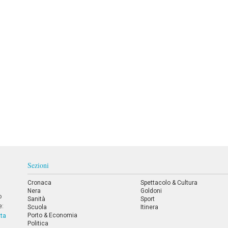
Sezioni
Cronaca
Spettacolo & Cultura
Nera
Goldoni
o
Sanità
Sport
e:
Scuola
Itinera
Porto & Economia
tta
Politica