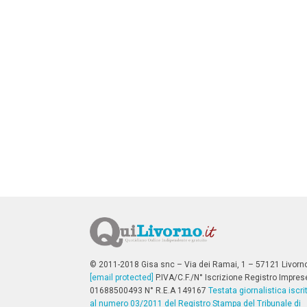
n
c
i
p
a
l
i
V
a
i
a
l
M
e
n
ù
P
r
i
n
c
i
p
© 2011-2018 Gisa snc – Via dei Ramai, 1 – 57121 Livorn
a
[email protected]
P.IVA/C.F./N° Iscrizione Registro Impres
l
01688500493 N° R.E.A 149167
Testata giornalistica iscri
e
al numero 03/2011 del Registro Stampa del Tribunale di